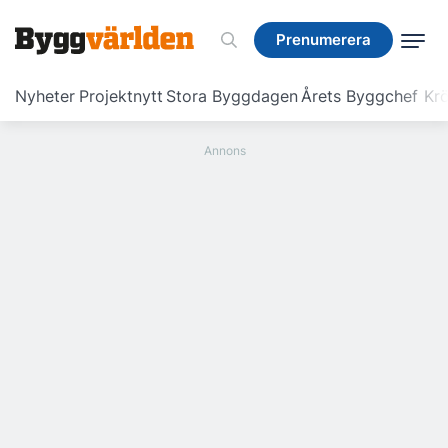
Prenumerera
Prenumerera
Nyheter
Projektnytt
Stora Byggdagen
Årets Byggchef
Krö