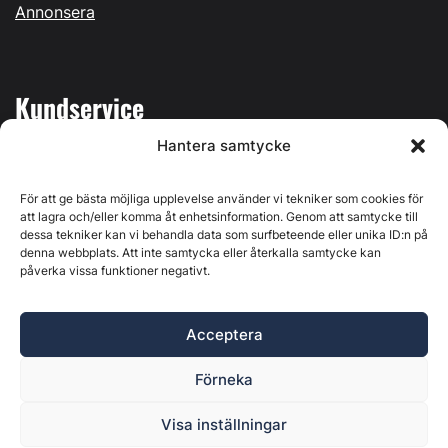
Annonsera
Kundservice
Hantera samtycke
Mina sidor
Kontakta oss
För att ge bästa möjliga upplevelse använder vi tekniker som cookies för
att lagra och/eller komma åt enhetsinformation. Genom att samtycke till
dessa tekniker kan vi behandla data som surfbeteende eller unika ID:n på
denna webbplats. Att inte samtycka eller återkalla samtycke kan
påverka vissa funktioner negativt.
Byggvärlden produceras av
Svenska Media i Ljusdal AB
,
Östernäsvägen 1, 827 32 Ljusdal, org.nr: 556625-6425 -
Acceptera
Ansvarig utgivare: Henrik Ekberg. Innehållet på denna
webbplats är upphovsrättsligt skyddat. Ange källa vid citering.
Förneka
Byggvärlden är en del av
Marknadsdatagruppen
.
Policy för datahantering, integritet och cookies
Visa inställningar