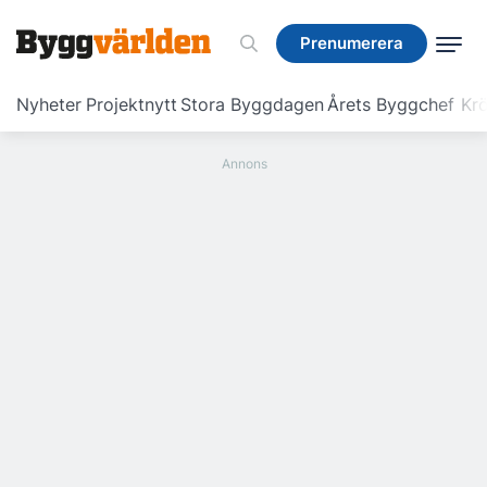
Prenumerera
Prenumerera
Nyheter
Projektnytt
Stora Byggdagen
Årets Byggchef
Krö