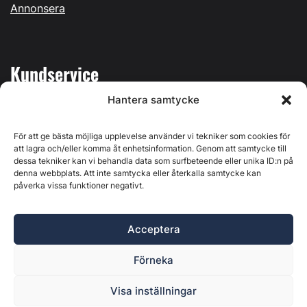
Annonsera
Kundservice
Hantera samtycke
Mina sidor
Kontakta oss
För att ge bästa möjliga upplevelse använder vi tekniker som cookies för
att lagra och/eller komma åt enhetsinformation. Genom att samtycke till
dessa tekniker kan vi behandla data som surfbeteende eller unika ID:n på
denna webbplats. Att inte samtycka eller återkalla samtycke kan
påverka vissa funktioner negativt.
Byggvärlden produceras av
Svenska Media i Ljusdal AB
,
Östernäsvägen 1, 827 32 Ljusdal, org.nr: 556625-6425 -
Acceptera
Ansvarig utgivare: Henrik Ekberg. Innehållet på denna
webbplats är upphovsrättsligt skyddat. Ange källa vid citering.
Förneka
Byggvärlden är en del av
Marknadsdatagruppen
.
Policy för datahantering, integritet och cookies
Visa inställningar