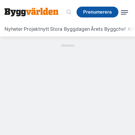
Prenumerera
Prenumerera
Nyheter
Projektnytt
Stora Byggdagen
Årets Byggchef
Krö