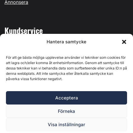
Annonsera
Kundservice
Hantera samtycke
Mina sidor
Kontakta oss
För att ge bästa möjliga upplevelse använder vi tekniker som cookies för
att lagra och/eller komma åt enhetsinformation. Genom att samtycke till
dessa tekniker kan vi behandla data som surfbeteende eller unika ID:n på
denna webbplats. Att inte samtycka eller återkalla samtycke kan
påverka vissa funktioner negativt.
Byggvärlden produceras av
Svenska Media i Ljusdal AB
,
Östernäsvägen 1, 827 32 Ljusdal, org.nr: 556625-6425 -
Acceptera
Ansvarig utgivare: Henrik Ekberg. Innehållet på denna
webbplats är upphovsrättsligt skyddat. Ange källa vid citering.
Förneka
Byggvärlden är en del av
Marknadsdatagruppen
.
Policy för datahantering, integritet och cookies
Visa inställningar