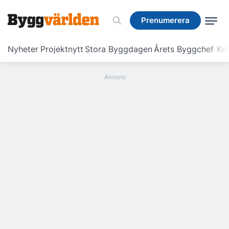
Prenumerera
Prenumerera
Nyheter
Projektnytt
Stora Byggdagen
Årets Byggchef
Krö