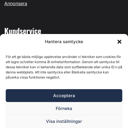
Annonsera
Kundservice
Hantera samtycke
Mina sidor
Kontakta oss
För att ge bästa möjliga upplevelse använder vi tekniker som cookies för
att lagra och/eller komma åt enhetsinformation. Genom att samtycke till
dessa tekniker kan vi behandla data som surfbeteende eller unika ID:n på
denna webbplats. Att inte samtycka eller återkalla samtycke kan
påverka vissa funktioner negativt.
Byggvärlden produceras av
Svenska Media i Ljusdal AB
,
Östernäsvägen 1, 827 32 Ljusdal, org.nr: 556625-6425 -
Acceptera
Ansvarig utgivare: Henrik Ekberg. Innehållet på denna
webbplats är upphovsrättsligt skyddat. Ange källa vid citering.
Förneka
Byggvärlden är en del av
Marknadsdatagruppen
.
Policy för datahantering, integritet och cookies
Visa inställningar