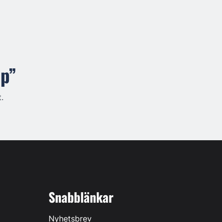
pp”
.
Snabblänkar
Nyhetsbrev