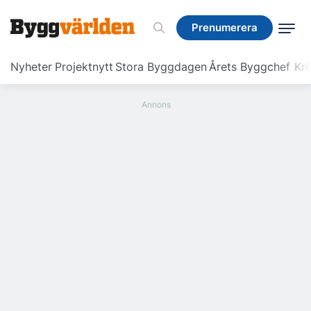
Prenumerera
Prenumerera
Nyheter
Projektnytt
Stora Byggdagen
Årets Byggchef
Krö