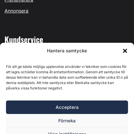
Annonsera
Kundservice
Hantera samtycke
Mina sidor
Kontakta oss
För att ge bästa möjliga upplevelse använder vi tekniker som cookies för
att lagra och/eller komma åt enhetsinformation. Genom att samtycke till
dessa tekniker kan vi behandla data som surfbeteende eller unika ID:n på
denna webbplats. Att inte samtycka eller återkalla samtycke kan
påverka vissa funktioner negativt.
Byggvärlden produceras av
Svenska Media i Ljusdal AB
,
Östernäsvägen 1, 827 32 Ljusdal, org.nr: 556625-6425 -
Acceptera
Ansvarig utgivare: Henrik Ekberg. Innehållet på denna
webbplats är upphovsrättsligt skyddat. Ange källa vid citering.
Förneka
Byggvärlden är en del av
Marknadsdatagruppen
.
Policy för datahantering, integritet och cookies