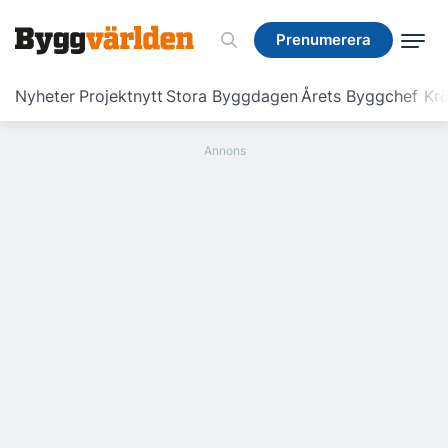
Prenumerera
Prenumerera
Nyheter
Projektnytt
Stora Byggdagen
Årets Byggchef
Krö