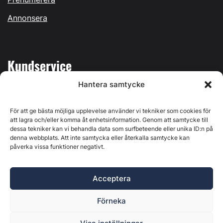
Annonsera
Kundservice
Hantera samtycke
Mina sidor
Kontakta oss
För att ge bästa möjliga upplevelse använder vi tekniker som cookies för
att lagra och/eller komma åt enhetsinformation. Genom att samtycke till
dessa tekniker kan vi behandla data som surfbeteende eller unika ID:n på
denna webbplats. Att inte samtycka eller återkalla samtycke kan
påverka vissa funktioner negativt.
Byggvärlden produceras av
Svenska Media i Ljusdal AB
,
Östernäsvägen 1, 827 32 Ljusdal, org.nr: 556625-6425 -
Acceptera
Ansvarig utgivare: Henrik Ekberg. Innehållet på denna
webbplats är upphovsrättsligt skyddat. Ange källa vid citering.
Förneka
Byggvärlden är en del av
Marknadsdatagruppen
.
Policy för datahantering, integritet och cookies