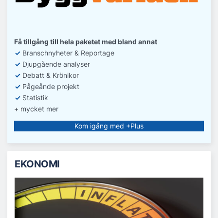
Få tillgång till hela paketet med bland annat
✓
Branschnyheter & Reportage
✓
D
jupgående analyser
✓
Debatt
& Krönikor
✓
Pågeånde projekt
✓
Statistik
+ mycket mer
Kom igång med +Plus
EKONOMI