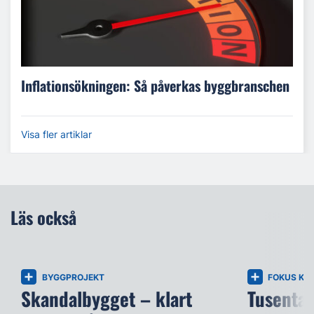
Inflationsökningen: Så påverkas byggbranschen
Visa fler artiklar
Läs också
BYGGPROJEKT
FOKUS KI
Skandalbygget – klart
Tusental