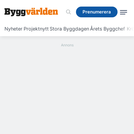
Prenumerera
Prenumerera
Nyheter
Projektnytt
Stora Byggdagen
Årets Byggchef
Krö