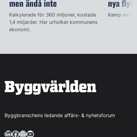
men ändå inte
nya flyt
Kalkylerade för 360 miljoner, kostade
Kamp mot kl
1,4 miljarder. Har urholkat kommunens
ekonomi.
Byggbranschens ledande affärs- & nyhetsforum
LinkedIn
Facebook
Instagram
YouTube