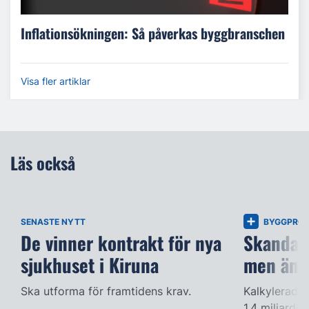
Inflationsökningen: Så påverkas byggbranschen
Visa fler artiklar
Läs också
SENASTE NYTT
BYGGPROJ
De vinner kontrakt för nya
Skandalb
sjukhuset i Kiruna
men änd
Ska utforma för framtidens krav.
Kalkylerade 
1,4 miljarde