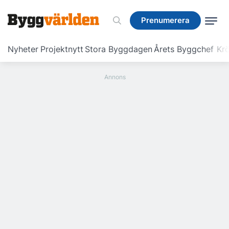
Prenumerera
Prenumerera
Nyheter
Projektnytt
Stora Byggdagen
Årets Byggchef
Krö