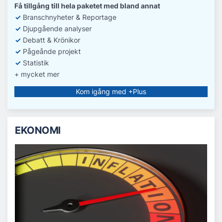
Få tillgång till hela paketet med bland annat
✓
Branschnyheter & Reportage
✓
D
jupgående analyser
✓
Debatt
& Krönikor
✓
Pågeånde projekt
✓
Statistik
+ mycket mer
Kom igång med +Plus
EKONOMI