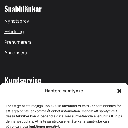
Snabblänkar
Nyhetsbrev
E-tidning
Prenumerera
Annonsera
Kundservice
Hantera samtycke
Mina sidor
Kontakta oss
För att ge bästa möjliga upplevelse använder vi tekniker som cookies för
att lagra och/eller komma åt enhetsinformation. Genom att samtycke till
dessa tekniker kan vi behandla data som surfbeteende eller unika ID:n på
denna webbplats. Att inte samtycka eller återkalla samtycke kan
påverka vissa funktioner negativt.