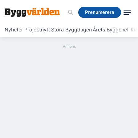
Prenumerera
Prenumerera
Nyheter
Projektnytt
Stora Byggdagen
Årets Byggchef
Krö