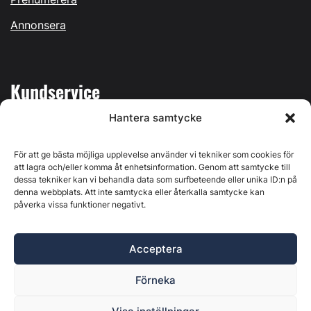
Annonsera
Kundservice
Hantera samtycke
Mina sidor
Kontakta oss
För att ge bästa möjliga upplevelse använder vi tekniker som cookies för
att lagra och/eller komma åt enhetsinformation. Genom att samtycke till
dessa tekniker kan vi behandla data som surfbeteende eller unika ID:n på
denna webbplats. Att inte samtycka eller återkalla samtycke kan
påverka vissa funktioner negativt.
Byggvärlden produceras av
Svenska Media i Ljusdal AB
,
Östernäsvägen 1, 827 32 Ljusdal, org.nr: 556625-6425 -
Acceptera
Ansvarig utgivare: Henrik Ekberg. Innehållet på denna
webbplats är upphovsrättsligt skyddat. Ange källa vid citering.
Förneka
Byggvärlden är en del av
Marknadsdatagruppen
.
Policy för datahantering, integritet och cookies