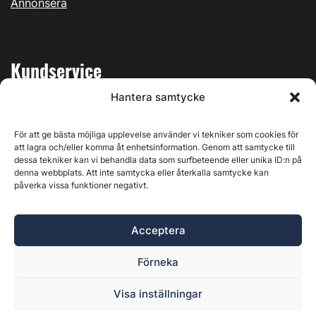
Annonsera
Kundservice
Hantera samtycke
Mina sidor
Kontakta oss
För att ge bästa möjliga upplevelse använder vi tekniker som cookies för
att lagra och/eller komma åt enhetsinformation. Genom att samtycke till
dessa tekniker kan vi behandla data som surfbeteende eller unika ID:n på
denna webbplats. Att inte samtycka eller återkalla samtycke kan
påverka vissa funktioner negativt.
Byggvärlden produceras av
Svenska Media i Ljusdal AB
,
Östernäsvägen 1, 827 32 Ljusdal, org.nr: 556625-6425 -
Acceptera
Ansvarig utgivare: Henrik Ekberg. Innehållet på denna
webbplats är upphovsrättsligt skyddat. Ange källa vid citering.
Förneka
Byggvärlden är en del av
Marknadsdatagruppen
.
Policy för datahantering, integritet och cookies
Visa inställningar