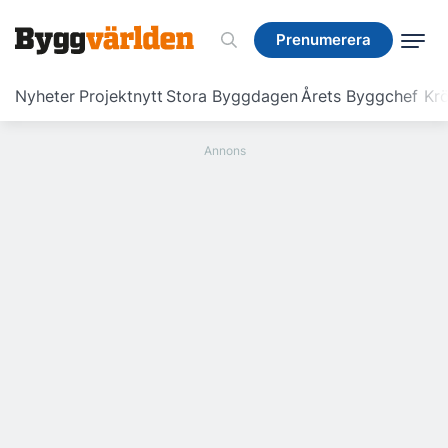
Prenumerera
Prenumerera
Nyheter
Projektnytt
Stora Byggdagen
Årets Byggchef
Krö