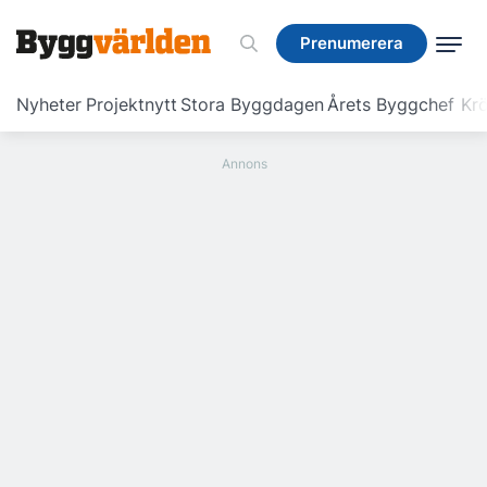
Prenumerera
Prenumerera
Nyheter
Projektnytt
Stora Byggdagen
Årets Byggchef
Krö