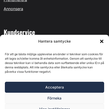
Annonsera
Kundservice
Hantera samtycke
Mina sidor
Kontakta oss
För att ge bästa möjliga upplevelse använder vi tekniker som cookies för
att lagra och/eller komma åt enhetsinformation. Genom att samtycke till
dessa tekniker kan vi behandla data som surfbeteende eller unika ID:n på
denna webbplats. Att inte samtycka eller återkalla samtycke kan
påverka vissa funktioner negativt.
Byggvärlden produceras av
Svenska Media i Ljusdal AB
,
Östernäsvägen 1, 827 32 Ljusdal, org.nr: 556625-6425 -
Acceptera
Ansvarig utgivare: Henrik Ekberg. Innehållet på denna
webbplats är upphovsrättsligt skyddat. Ange källa vid citering.
Förneka
Byggvärlden är en del av
Marknadsdatagruppen
.
Policy för datahantering, integritet och cookies