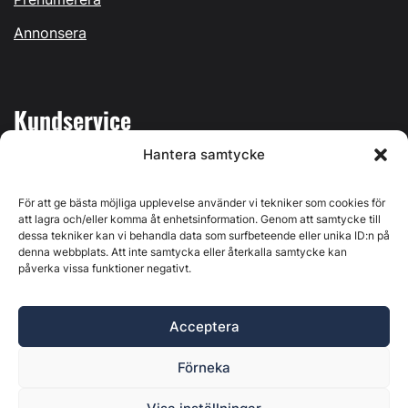
Annonsera
Kundservice
Hantera samtycke
Mina sidor
Kontakta oss
För att ge bästa möjliga upplevelse använder vi tekniker som cookies för
att lagra och/eller komma åt enhetsinformation. Genom att samtycke till
dessa tekniker kan vi behandla data som surfbeteende eller unika ID:n på
denna webbplats. Att inte samtycka eller återkalla samtycke kan
påverka vissa funktioner negativt.
Byggvärlden produceras av
Svenska Media i Ljusdal AB
,
Östernäsvägen 1, 827 32 Ljusdal, org.nr: 556625-6425 -
Acceptera
Ansvarig utgivare: Henrik Ekberg. Innehållet på denna
webbplats är upphovsrättsligt skyddat. Ange källa vid citering.
Förneka
Byggvärlden är en del av
Marknadsdatagruppen
.
Policy för datahantering, integritet och cookies