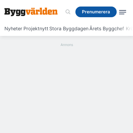
Prenumerera
Prenumerera
Nyheter
Projektnytt
Stora Byggdagen
Årets Byggchef
Krö