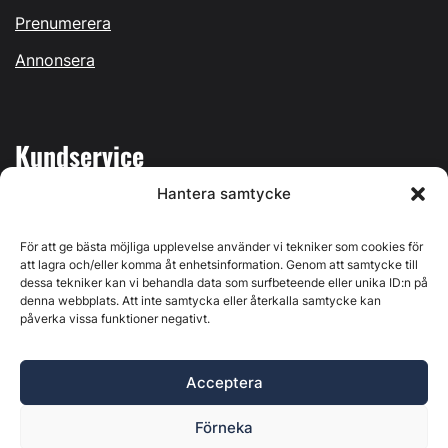
Prenumerera
Annonsera
Kundservice
Hantera samtycke
Mina sidor
Kontakta oss
För att ge bästa möjliga upplevelse använder vi tekniker som cookies för
att lagra och/eller komma åt enhetsinformation. Genom att samtycke till
dessa tekniker kan vi behandla data som surfbeteende eller unika ID:n på
denna webbplats. Att inte samtycka eller återkalla samtycke kan
påverka vissa funktioner negativt.
Byggvärlden produceras av
Svenska Media i Ljusdal AB
,
Östernäsvägen 1, 827 32 Ljusdal, org.nr: 556625-6425 -
Acceptera
Ansvarig utgivare: Henrik Ekberg. Innehållet på denna
webbplats är upphovsrättsligt skyddat. Ange källa vid citering.
Förneka
Byggvärlden är en del av
Marknadsdatagruppen
.