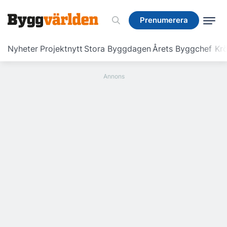
Prenumerera
Prenumerera
Nyheter
Projektnytt
Stora Byggdagen
Årets Byggchef
Krö