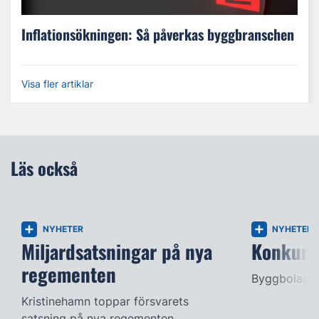
Inflationsökningen: Så påverkas byggbranschen
Visa fler artiklar
Läs också
NYHETER
NYHETER
Miljardsatsningar på nya
Konkurse
regementen
Byggbolag s
Kristinehamn toppar försvarets
satsning på nya regementen.