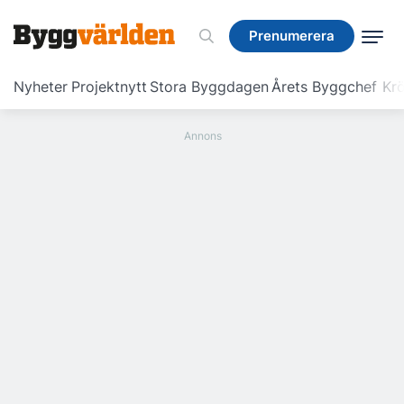
Prenumerera
Prenumerera
Nyheter
Projektnytt
Stora Byggdagen
Årets Byggchef
Krö