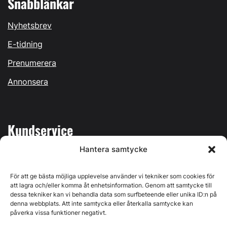
Snabblänkar
Nyhetsbrev
E-tidning
Prenumerera
Annonsera
Kundservice
Hantera samtycke
Mina sidor
Kontakta oss
För att ge bästa möjliga upplevelse använder vi tekniker som cookies för
att lagra och/eller komma åt enhetsinformation. Genom att samtycke till
dessa tekniker kan vi behandla data som surfbeteende eller unika ID:n på
denna webbplats. Att inte samtycka eller återkalla samtycke kan
påverka vissa funktioner negativt.
Byggvärlden produceras av
Svenska Media i Ljusdal AB
,