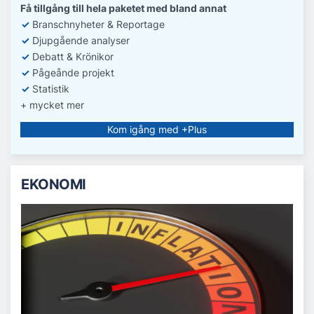
Få tillgång till hela paketet med bland annat
✓
Branschnyheter & Reportage
✓
D
jupgående analyser
✓
Debatt
& Krönikor
✓
Pågeånde projekt
✓
Statistik
+ mycket mer
Kom igång med +Plus
EKONOMI