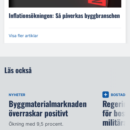
Inflationsökningen: Så påverkas byggbranschen
Visa fler artiklar
Läs också
NYHETER
BOSTADS
Byggmaterialmarknaden
Regering
överraskar positivt
för bost
militära
Ökning med 9,5 procent.