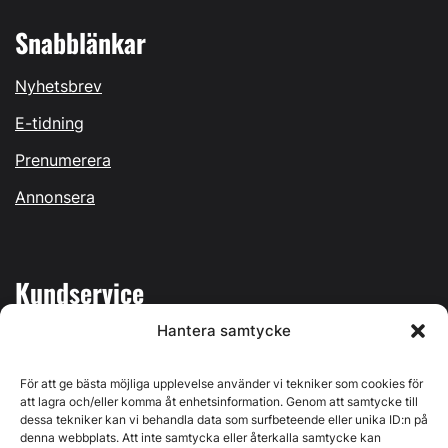
Snabblänkar
Nyhetsbrev
E-tidning
Prenumerera
Annonsera
Kundservice
Hantera samtycke
Mina sidor
Kontakta oss
För att ge bästa möjliga upplevelse använder vi tekniker som cookies för
att lagra och/eller komma åt enhetsinformation. Genom att samtycke till
dessa tekniker kan vi behandla data som surfbeteende eller unika ID:n på
denna webbplats. Att inte samtycka eller återkalla samtycke kan