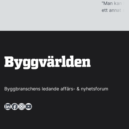
"Man kan han
ett annat sät
Byggbranschens ledande affärs- & nyhetsforum
LinkedIn
Facebook
Instagram
YouTube