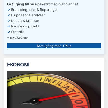
Få tillgång till hela paketet med bland annat
✓
Branschnyheter & Reportage
✓
D
jupgående analyser
✓
Debatt
& Krönikor
✓
Pågeånde projekt
✓
Statistik
+ mycket mer
Kom igång med +Plus
EKONOMI