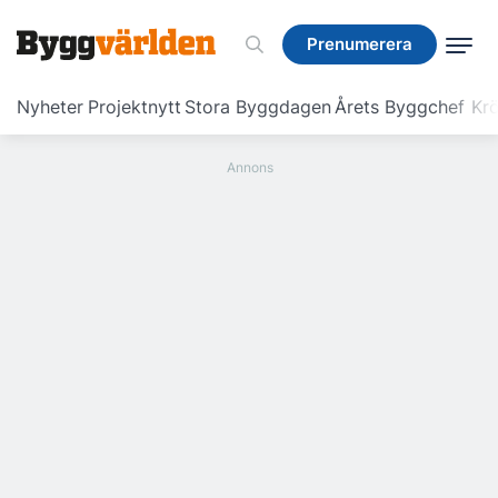
Prenumerera
Prenumerera
Nyheter
Projektnytt
Stora Byggdagen
Årets Byggchef
Krö