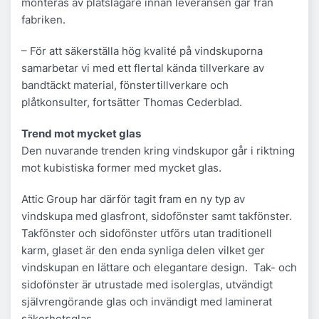
monteras av plåtslagare innan leveransen går från
fabriken.
– För att säkerställa hög kvalité på vindskuporna
samarbetar vi med ett flertal kända tillverkare av
bandtäckt material, fönstertillverkare och
plåtkonsulter, fortsätter Thomas Cederblad.
Trend mot mycket glas
Den nuvarande trenden kring vindskupor går i riktning
mot kubistiska former med mycket glas.
Attic Group har därför tagit fram en ny typ av
vindskupa med glasfront, sidofönster samt takfönster.
Takfönster och sidofönster utförs utan traditionell
karm, glaset är den enda synliga delen vilket ger
vindskupan en lättare och elegantare design. Tak- och
sidofönster är utrustade med isolerglas, utvändigt
självrengörande glas och invändigt med laminerat
säkerhetsglas.