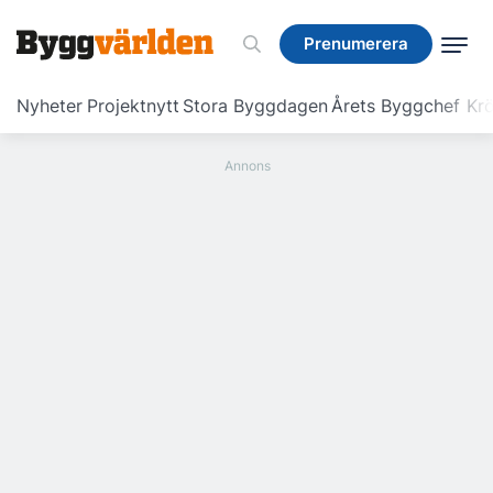
Prenumerera
Prenumerera
Nyheter
Projektnytt
Stora Byggdagen
Årets Byggchef
Krö