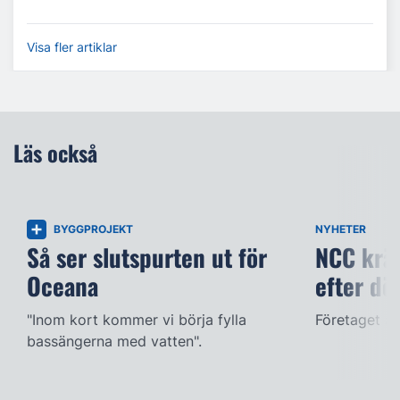
Visa fler artiklar
Läs också
BYGGPROJEKT
NYHETER
Så ser slutspurten ut för
NCC kräv
Oceana
efter dö
"Inom kort kommer vi börja fylla
Företaget ac
bassängerna med vatten".