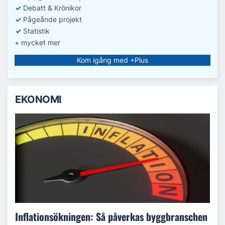
✓
Debatt
& Krönikor
✓
Pågeånde projekt
✓
Statistik
+ mycket mer
Kom igång med +Plus
EKONOMI
Inflationsökningen: Så påverkas byggbranschen