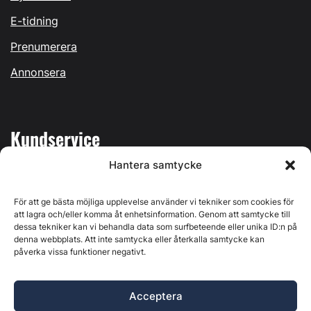
E-tidning
Prenumerera
Annonsera
Kundservice
Hantera samtycke
Mina sidor
Kontakta oss
För att ge bästa möjliga upplevelse använder vi tekniker som cookies för
att lagra och/eller komma åt enhetsinformation. Genom att samtycke till
dessa tekniker kan vi behandla data som surfbeteende eller unika ID:n på
denna webbplats. Att inte samtycka eller återkalla samtycke kan
påverka vissa funktioner negativt.
Byggvärlden produceras av
Svenska Media i Ljusdal AB
,
Östernäsvägen 1, 827 32 Ljusdal, org.nr: 556625-6425 -
Acceptera
Ansvarig utgivare: Henrik Ekberg. Innehållet på denna