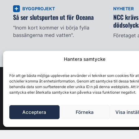
BYGGPROJEKT
NYHETER
Så ser slutspurten ut för Oceana
NCC krävs 
dödsolyck
"Inom kort kommer vi börja fylla
bassängerna med vatten".
Företaget 
Hantera samtycke
För att ge bästa möjliga upplevelse använder vi tekniker som cookies för at
och/eller komma åt enhetsinformation. Genom att samtycke till dessa tekni
behandla data som surfbeteende eller unika ID:n på denna webbplats. Att i
samtycka eller återkalla samtycke kan påverka vissa funktioner negativt.
Acceptera
Förneka
Visa instä
Byggbranschens ledande affärs- & nyhetsforum