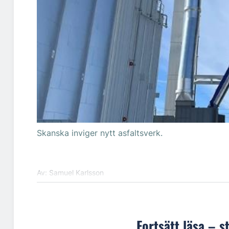
Skanska inviger nytt asfaltsverk.
Av: Samuel Karlsson
Fortsätt läsa – s