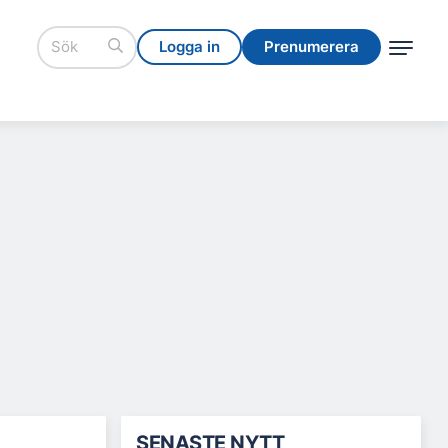
Logga in
Prenumerera
Logga in
Prenumerera
SENASTE NYTT