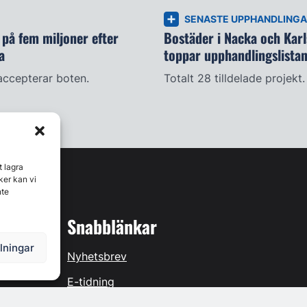
SENASTE UPPHANDLING
på fem miljoner efter
Bostäder i Nacka och Kar
a
toppar upphandlingslista
accepterar boten.
Totalt 28 tilldelade projekt.
t lagra
ker kan vi
nte
Snabblänkar
llningar
Nyhetsbrev
E-tidning