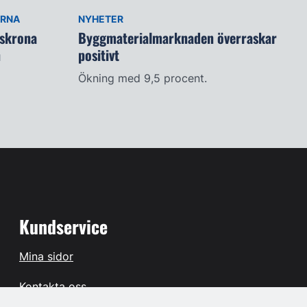
ARNA
NYHETER
lskrona
Byggmaterialmarknaden överraskar
n
positivt
Ökning med 9,5 procent.
Kundservice
Mina sidor
Kontakta oss