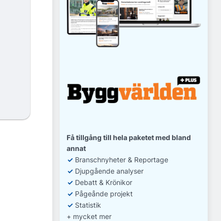
Få tillgång till hela paketet med bland
annat
✓
Branschnyheter & Reportage
✓
D
jupgående analyser
✓
Debatt
& Krönikor
✓
Pågeånde projekt
✓
Statistik
+ mycket mer