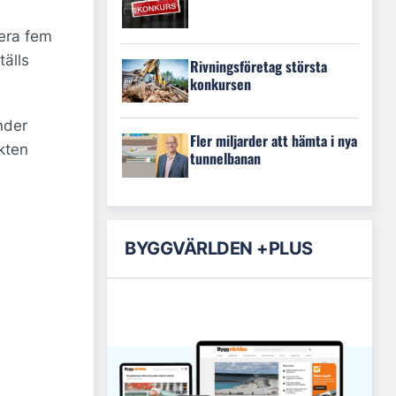
era fem
tälls
Rivningsföretag största
konkursen
nder
Fler miljarder att hämta i nya
kten
tunnelbanan
BYGGVÄRLDEN +PLUS