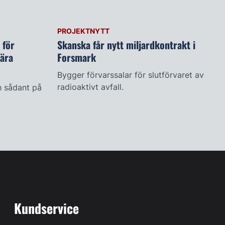
PROJEKTNYTT
 för
Skanska får nytt miljardkontrakt i
tära
Forsmark
Bygger förvarssalar för slutförvaret av
radioaktivt avfall.
h sådant på
Kundservice