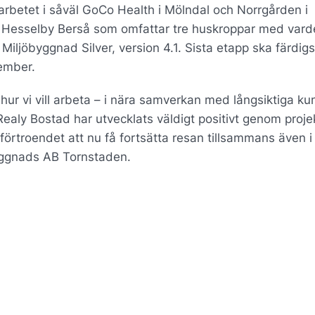
rbetet i såväl GoCo Health i Mölndal och Norrgården i
d Hesselby Berså som omfattar tre huskroppar med vard
t Miljöbyggnad Silver, version 4.1. Sista etapp ska färdigs
tember.
d hur vi vill arbeta – i nära samverkan med långsiktiga ku
aly Bostad har utvecklats väldigt positivt genom proje
förtroendet att nu få fortsätta resan tillsammans även i
yggnads AB Tornstaden.