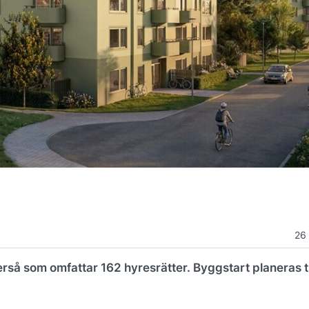
26
erså som omfattar 162 hyresrätter. Byggstart planeras ti