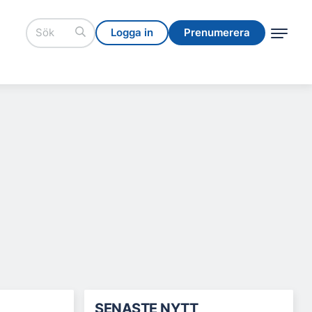
Logga in
Prenumerera
Logga in
Prenumerera
SENASTE NYTT