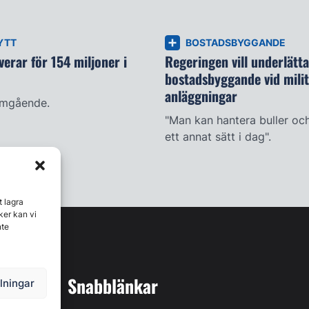
YTT
BOSTADSBYGGANDE
erar för 154 miljoner i
Regeringen vill underlätta
bostadsbyggande vid mili
anläggningar
omgående.
"Man kan hantera buller oc
ett annat sätt i dag".
t lagra
ker kan vi
nte
Snabblänkar
llningar