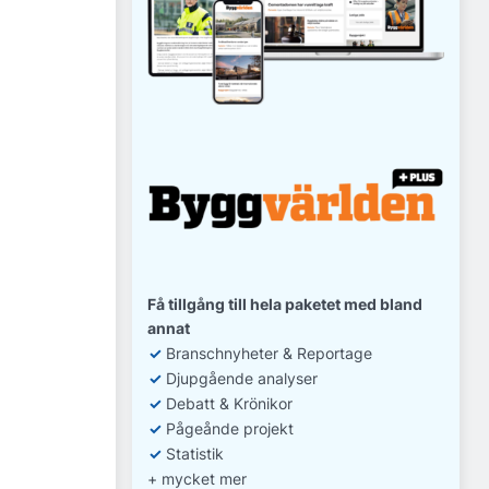
Få tillgång till hela paketet med bland
annat
✓
Branschnyheter & Reportage
✓
D
jupgående analyser
✓
Debatt
& Krönikor
✓
Pågeånde projekt
✓
Statistik
+ mycket mer