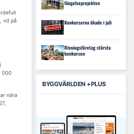
fängelseprojekten
rdefull
, vd på
Konkurserna ökade i juli
Rivningsföretag största
konkursen
i
2 000
BYGGVÄRLDEN +PLUS
tar nära
27,