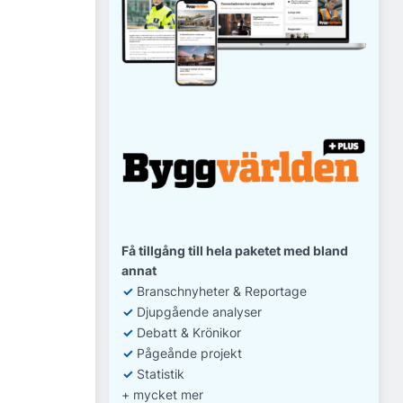
Få tillgång till hela paketet med bland
annat
✓
Branschnyheter & Reportage
✓
D
jupgående analyser
✓
Debatt
& Krönikor
✓
Pågeånde projekt
✓
Statistik
+ mycket mer