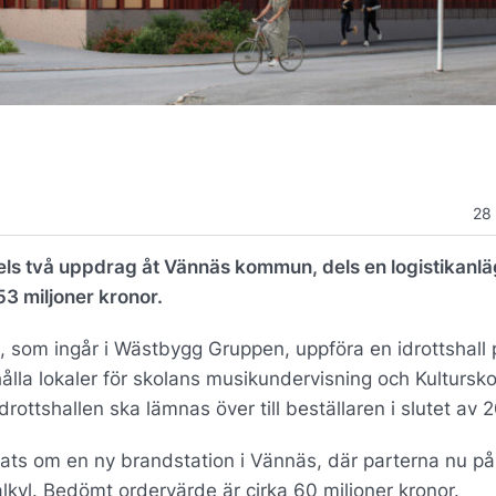
28
dels två uppdrag åt Vännäs kommun, dels en logistikanl
53 miljoner kronor.
b, som ingår i Wästbygg Gruppen, uppföra en idrottshall 
la lokaler för skolans musikundervisning och Kultursko
drottshallen ska lämnas över till beställaren i slutet av 
ats om en ny brandstation i Vännäs, där parterna nu på
kyl. Bedömt ordervärde är cirka 60 miljoner kronor.