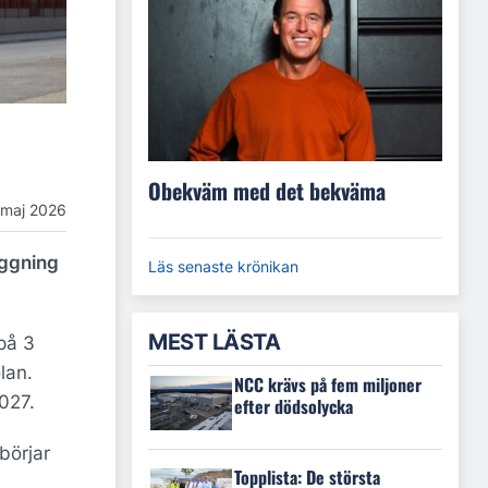
Obekväm med det bekväma
 maj 2026
äggning
Läs senaste krönikan
MEST LÄSTA
på 3
lan.
NCC krävs på fem miljoner
2027.
efter dödsolycka
börjar
Topplista: De största