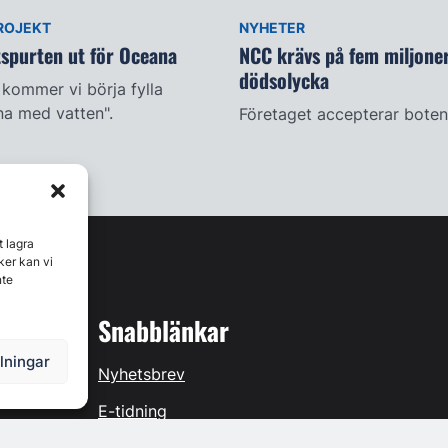
ROJEKT
NYHETER
tspurten ut för Oceana
NCC krävs på fem miljoner
dödsolycka
 kommer vi börja fylla
a med vatten".
Företaget accepterar boten
t lagra
ker kan vi
nte
Snabblänkar
llningar
Nyhetsbrev
E-tidning