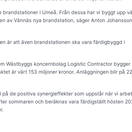
e brandstationer i Umeå. Från dessa har vi byggt upp vä
ngen av Vännäs nya brandstation, säger Anton Johansson
n är att även brandstationen ska vara färdigbyggd i
 som Wästbyggs koncernbolag Logistic Contractor bygger 
ktet är värt 153 miljoner kronor. Anläggningen blir på 2
på de positiva synergieffekter som uppstår när vi arbe
 efter sommaren och beräknas vara färdigställt hösten 20
or.