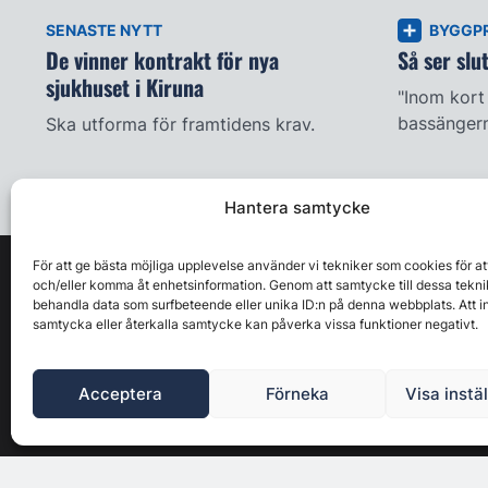
SENASTE NYTT
BYGGP
De vinner kontrakt för nya
Så ser slu
sjukhuset i Kiruna
"Inom kort
bassängern
Ska utforma för framtidens krav.
Hantera samtycke
För att ge bästa möjliga upplevelse använder vi tekniker som cookies för at
och/eller komma åt enhetsinformation. Genom att samtycke till dessa tekni
behandla data som surfbeteende eller unika ID:n på denna webbplats. Att i
samtycka eller återkalla samtycke kan påverka vissa funktioner negativt.
Acceptera
Förneka
Visa instä
Byggbranschens ledande affärs- & nyhetsforum