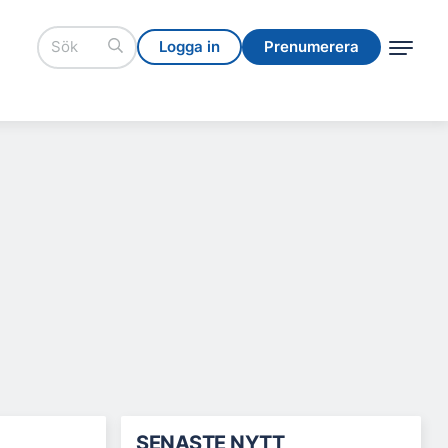
Logga in
Prenumerera
Logga in
Prenumerera
SENASTE NYTT