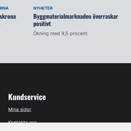
ARNA
NYHETER
lskrona
Byggmaterialmarknaden överraskar
n
positivt
Ökning med 9,5 procent.
Kundservice
Mina sidor
Kontakta oss