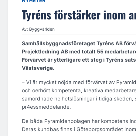
NYHETER
Tyréns förstärker inom a
Av: Byggvärlden
Samhällsbyggnadsföretaget Tyréns AB förvä
Projektledning AB med totalt 55 medarbetare
Förvärvet är ytterligare ett steg i Tyréns sats
Västsverige.
– Vi är mycket nöjda med förvärvet av Pyrami
och oerhört kompetenta, kreativa medarbetare.
samordnade helhetslösningar i tidiga skeden, 
pr4essmeddelande.
De båda Pyramidenbolagen har kompetens inom a
Deras kundbas finns i Göteborgsområdet inom b