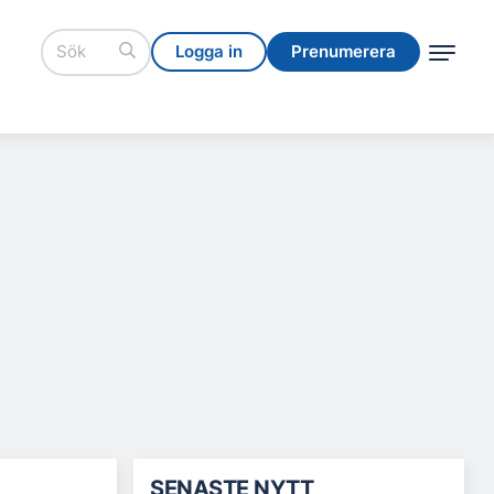
Logga in
Prenumerera
Logga in
Prenumerera
SENASTE NYTT