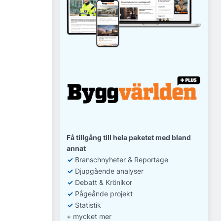
Få tillgång till hela paketet med bland
annat
✓
Branschnyheter & Reportage
✓
D
jupgående analyser
✓
Debatt
& Krönikor
✓
Pågeånde projekt
✓
Statistik
+ mycket mer