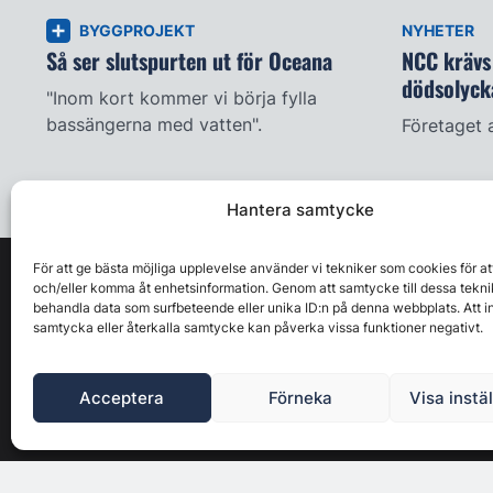
BYGGPROJEKT
NYHETER
Så ser slutspurten ut för Oceana
NCC krävs 
dödsolyck
"Inom kort kommer vi börja fylla
bassängerna med vatten".
Företaget 
Hantera samtycke
För att ge bästa möjliga upplevelse använder vi tekniker som cookies för at
och/eller komma åt enhetsinformation. Genom att samtycke till dessa tekni
behandla data som surfbeteende eller unika ID:n på denna webbplats. Att i
samtycka eller återkalla samtycke kan påverka vissa funktioner negativt.
Acceptera
Förneka
Visa instä
Byggbranschens ledande affärs- & nyhetsforum