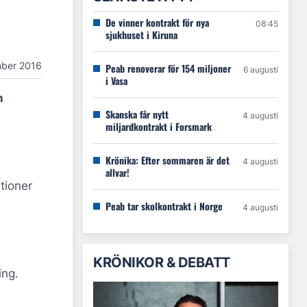
De vinner kontrakt för nya
08:45
sjukhuset i Kiruna
mber 2016
Peab renoverar för 154 miljoner
6 augusti
i Vasa
n
Skanska får nytt
4 augusti
miljardkontrakt i Forsmark
Krönika: Efter sommaren är det
4 augusti
allvar!
tioner
Peab tar skolkontrakt i Norge
4 augusti
KRÖNIKOR & DEBATT
ing.