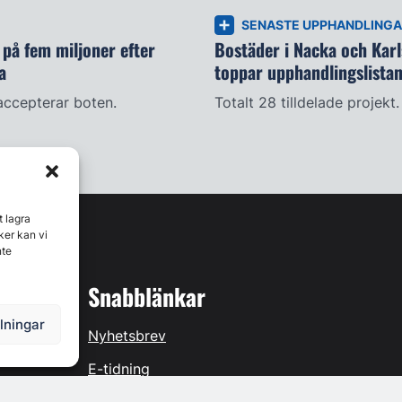
SENASTE UPPHANDLING
på fem miljoner efter
Bostäder i Nacka och Kar
a
toppar upphandlingslista
accepterar boten.
Totalt 28 tilldelade projekt.
t lagra
ker kan vi
nte
Snabblänkar
llningar
Nyhetsbrev
E-tidning