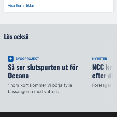
Visa fler artiklar
Läs också
BYGGPROJEKT
NYHETER
Så ser slutspurten ut för
NCC kräv
Oceana
efter dö
"Inom kort kommer vi börja fylla
Företaget ac
bassängerna med vatten".