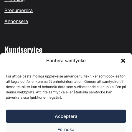
Prenumerera
Annonsera
Kundservice
Hantera samtycke
Mina sidor
Kontakta oss
För att ge bästa möjliga upplevelse använder vi tekniker som cookies för
att lagra och/eller komma åt enhetsinformation. Genom att samtycke till
dessa tekniker kan vi behandla data som surfbeteende eller unika ID:n på
denna webbplats. Att inte samtycka eller återkalla samtycke kan
påverka vissa funktioner negativt.
Byggvärlden produceras av
Svenska Media i Ljusdal AB
,
Östernäsvägen 1, 827 32 Ljusdal, org.nr: 556625-6425 -
Acceptera
Ansvarig utgivare: Henrik Ekberg. Innehållet på denna
webbplats är upphovsrättsligt skyddat. Ange källa vid citering.
Förneka
Byggvärlden är en del av
Marknadsdatagruppen
.