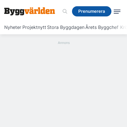
Prenumerera
Prenumerera
Nyheter
Projektnytt
Stora Byggdagen
Årets Byggchef
Krö