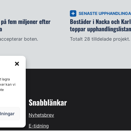
SENASTE UPPHANDLING
på fem miljoner efter
Bostäder i Nacka och Kar
a
toppar upphandlingslista
accepterar boten.
Totalt 28 tilldelade projekt.
t lagra
ker kan vi
nte
Snabblänkar
llningar
Nyhetsbrev
E-tidning