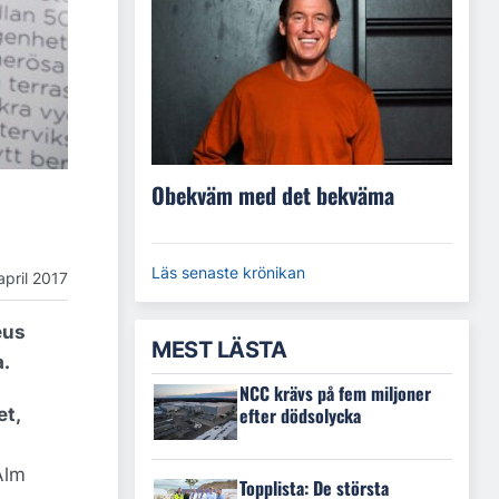
Obekväm med det bekväma
Läs senaste krönikan
april 2017
eus
MEST LÄSTA
a.
NCC krävs på fem miljoner
efter dödsolycka
et,
Alm
Topplista: De största