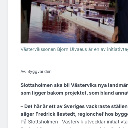
Västervikssonen Björn Ulvaeus är en av initiativtag
Av: Byggvärlden
Slottsholmen ska bli Västerviks nya landmär
som ligger bakom projektet, som bland annat
– Det här är ett av Sveriges vackraste ställe
säger Fredrick Ilestedt, regionchef hos by
På Slottsholmen i Västervik utvecklar initiat