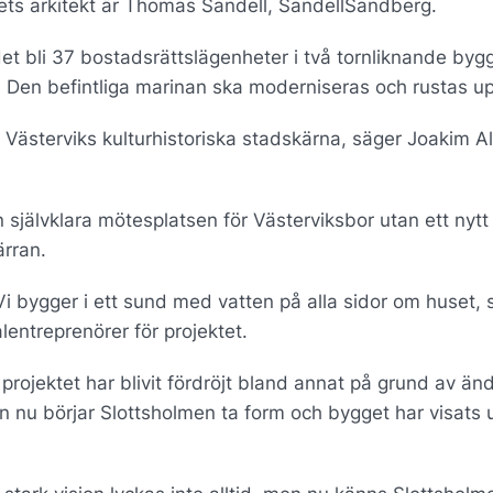
tets arkitekt är Thomas Sandell, SandellSandberg.
 det bli 37 bostadsrättslägenheter i två tornliknande by
 Den befintliga marinan ska moderniseras och rustas u
 Västerviks kulturhistoriska stadskärna, säger Joakim 
n självklara mötesplatsen för Västerviksbor utan ett nytt
ärran.
 Vi bygger i ett sund med vatten på alla sidor om huset, 
lentreprenörer för projektet.
rojektet har blivit fördröjt bland annat på grund av änd
n nu börjar Slottsholmen ta form och bygget har visats 