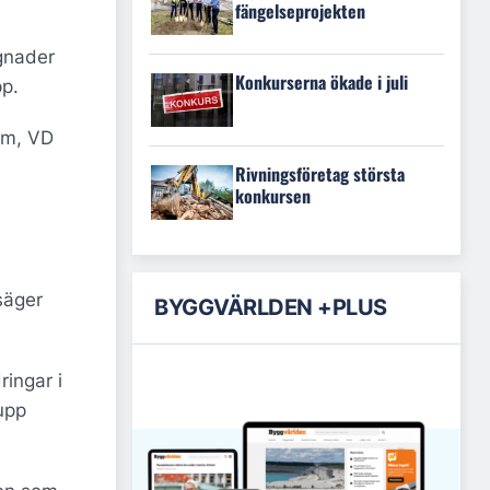
fängelseprojekten
ggnader
Konkurserna ökade i juli
pp.
Alm, VD
Rivningsföretag största
konkursen
säger
BYGGVÄRLDEN +PLUS
ringar i
upp