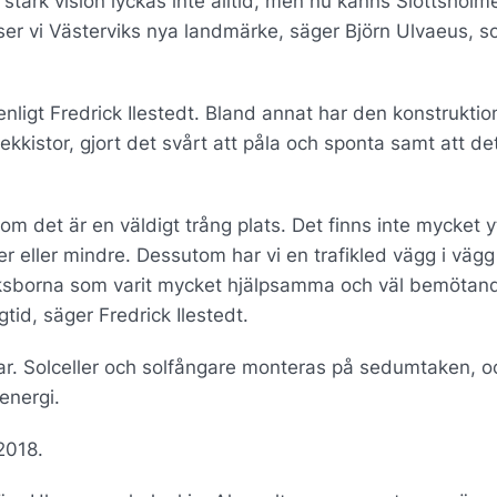
stark vision lyckas inte alltid, men nu känns Slottshol
er vi Västerviks nya landmärke, säger Björn Ulvaeus, s
enligt Fredrick Ilestedt. Bland annat har den konstrukti
kistor, gjort det svårt att påla och sponta samt att det
om det är en väldigt trång plats. Det finns inte mycket y
er eller mindre. Dessutom har vi en trafikled vägg i väg
erviksborna som varit mycket hjälpsamma och väl bemötan
tid, säger Fredrick Ilestedt.
ar. Solceller och solfångare monteras på sedumtaken, o
energi.
2018.