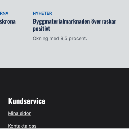
ARNA
NYHETER
lskrona
Byggmaterialmarknaden överraskar
n
positivt
Ökning med 9,5 procent.
Kundservice
Mina sidor
Kontakta oss