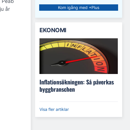
. Peab
Kom igång med +Plus
ju år
EKONOMI
Inflationsökningen: Så påverkas
byggbranschen
Visa fler artiklar