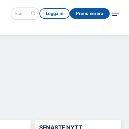
Logga in
Prenumerera
Logga in
Prenumerera
SENASTE NYTT