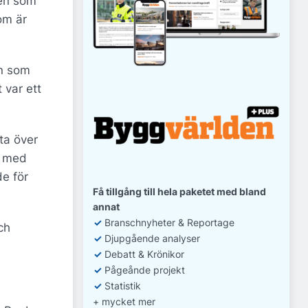
men som
om är
on som
 var ett
ta över
g med
de för
Få tillgång till hela paketet med bland
annat
✓
Branschnyheter & Reportage
ch
✓
D
jupgående analyser
✓
Debatt
& Krönikor
✓
Pågeånde projekt
✓
Statistik
+ mycket mer