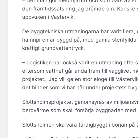
– Det man gör med hjärtat och som bärs av en 
den framtidssatsning jag drömde om. Kanske s
uppvuxen i Västervik.
De byggtekniska utmaningarna har varit flera, 
hamnpiren är byggd på, med gamla stenfyllda ek
kraftigt grundvattentryck.
– Logistiken har också varit en utmaning efters
eftersom vattnet går ända fram till vägglivet m
projektet. Jag vill ge en stor eloge till Väst
det hinder som vi har här under projektets bygg
Slottsholmsprojektet genomsyras av miljöansv
bergvärme som skall försörja byggnaden med 
Slottsholmen ska vara färdigbyggt i början på 