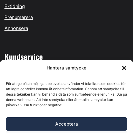
E-tidning
Prenumerera
Annonsera
Kundservice
Hantera samtycke
Mina sidor
Kontakta oss
För att ge bästa möjliga upplevelse använder vi tekniker som cookies för
att lagra och/eller komma åt enhetsinformation. Genom att samtycke till
dessa tekniker kan vi behandla data som surfbeteende eller unika ID:n på
denna webbplats. Att inte samtycka eller återkalla samtycke kan
påverka vissa funktioner negativt.
Byggvärlden produceras av
Svenska Media i Ljusdal AB
,
Östernäsvägen 1, 827 32 Ljusdal, org.nr: 556625-6425 -
Acceptera
Ansvarig utgivare: Henrik Ekberg. Innehållet på denna
webbplats är upphovsrättsligt skyddat. Ange källa vid citering.