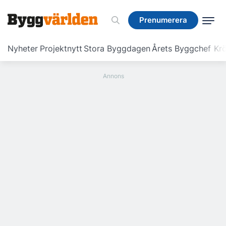
Prenumerera
Prenumerera
Nyheter
Projektnytt
Stora Byggdagen
Årets Byggchef
Krö