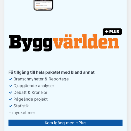
Få tillgång till hela paketet med bland annat
✓
Branschnyheter & Reportage
✓
D
jupgående analyser
✓
Debatt
& Krönikor
✓
Pågeånde projekt
✓
Statistik
+ mycket mer
Kom igång med +Plus