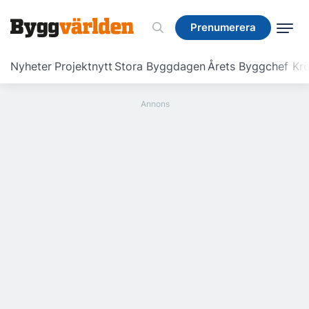
Prenumerera
Prenumerera
Nyheter
Projektnytt
Stora Byggdagen
Årets Byggchef
Krö