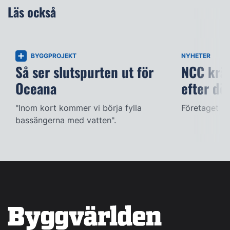
Läs också
BYGGPROJEKT
NYHETER
Så ser slutspurten ut för
NCC kräv
Oceana
efter dö
"Inom kort kommer vi börja fylla
Företaget ac
bassängerna med vatten".