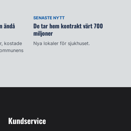
SENASTE NYTT
n ändå
De tar hem kontrakt värt 700
miljoner
r, kostade
Nya lokaler för sjukhuset.
t kommunens
Kundservice