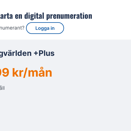
tarta en digital prenumeration
enumerant?
Logga in
gvärlden +Plus
9 kr/mån
åll