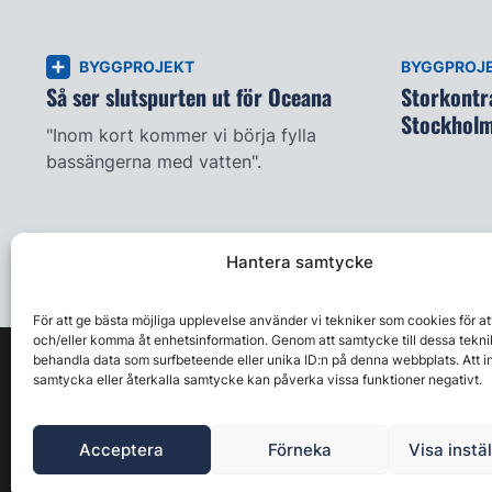
BYGGPROJEKT
BYGGPROJ
Så ser slutspurten ut för Oceana
Storkontra
Stockhol
"Inom kort kommer vi börja fylla
bassängerna med vatten".
Hantera samtycke
För att ge bästa möjliga upplevelse använder vi tekniker som cookies för at
och/eller komma åt enhetsinformation. Genom att samtycke till dessa tekni
behandla data som surfbeteende eller unika ID:n på denna webbplats. Att i
samtycka eller återkalla samtycke kan påverka vissa funktioner negativt.
Acceptera
Förneka
Visa instä