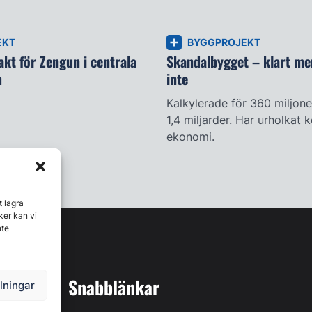
EKT
BYGGPROJEKT
kt för Zengun i centrala
Skandalbygget – klart me
m
inte
Kalkylerade för 360 miljone
1,4 miljarder. Har urholka
ekonomi.
t lagra
ker kan vi
nte
Snabblänkar
llningar