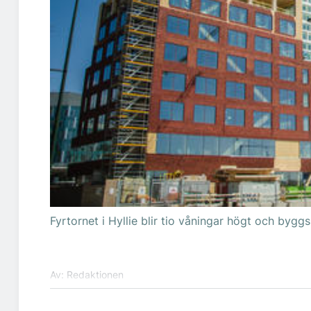
Fyrtornet i Hyllie blir tio våningar högt och by
Av: Redaktionen