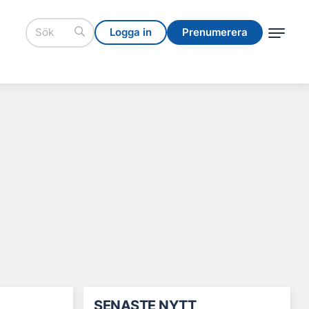
Logga in
Prenumerera
Logga in
Prenumerera
SENASTE NYTT