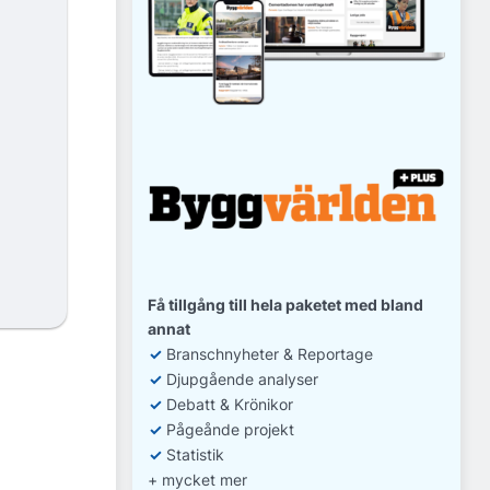
Få tillgång till hela paketet med bland
annat
✓
Branschnyheter & Reportage
✓
D
jupgående analyser
✓
Debatt
& Krönikor
✓
Pågeånde projekt
✓
Statistik
+ mycket mer