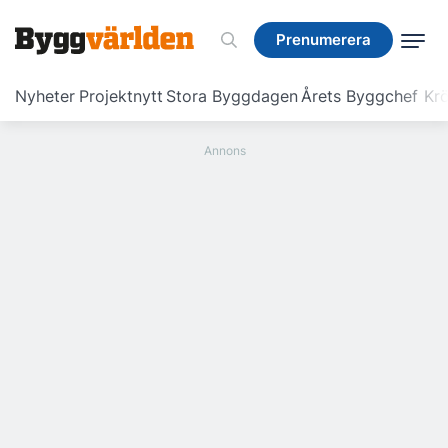
Prenumerera
Prenumerera
Nyheter
Projektnytt
Stora Byggdagen
Årets Byggchef
Krö