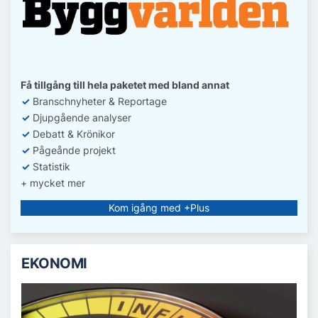
Få tillgång till hela paketet med bland annat
✓
Branschnyheter & Reportage
✓
D
jupgående analyser
✓
Debatt
& Krönikor
✓
Pågeånde projekt
✓
Statistik
+ mycket mer
Kom igång med +Plus
EKONOMI