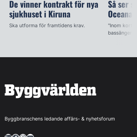
De vinner kontrakt för nya
Så ser s
sjukhuset i Kiruna
Oceana
Ska utforma för framtidens krav.
"Inom kort k
bassängerna
Byggbranschens ledande affärs- & nyhetsforum
LinkedIn
Facebook
Instagram
YouTube