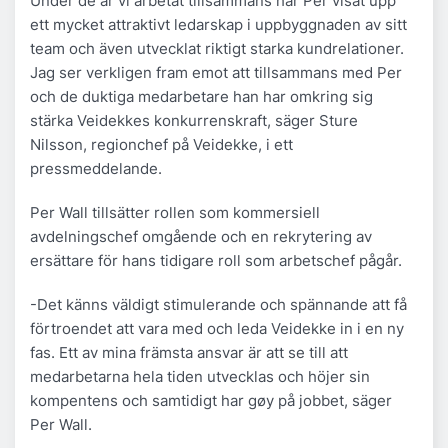
Under de år vi arbetat tillsammans har Per visat upp
ett mycket attraktivt ledarskap i uppbyggnaden av sitt
team och även utvecklat riktigt starka kundrelationer.
Jag ser verkligen fram emot att tillsammans med Per
och de duktiga medarbetare han har omkring sig
stärka Veidekkes konkurrenskraft, säger Sture
Nilsson, regionchef på Veidekke, i ett
pressmeddelande.
Per Wall tillsätter rollen som kommersiell
avdelningschef omgående och en rekrytering av
ersättare för hans tidigare roll som arbetschef pågår.
-Det känns väldigt stimulerande och spännande att få
förtroendet att vara med och leda Veidekke in i en ny
fas. Ett av mina främsta ansvar är att se till att
medarbetarna hela tiden utvecklas och höjer sin
kompentens och samtidigt har gøy på jobbet, säger
Per Wall.