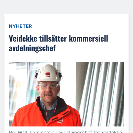
NYHETER
Veidekke tillsätter kommersiell
avdelningschef
Per Wall, kommersiell avdelningschef för Veidekke