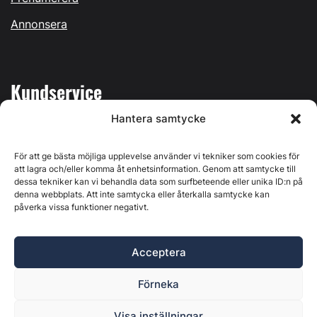
Annonsera
Kundservice
Hantera samtycke
Mina sidor
Kontakta oss
För att ge bästa möjliga upplevelse använder vi tekniker som cookies för
att lagra och/eller komma åt enhetsinformation. Genom att samtycke till
dessa tekniker kan vi behandla data som surfbeteende eller unika ID:n på
denna webbplats. Att inte samtycka eller återkalla samtycke kan
påverka vissa funktioner negativt.
Byggvärlden produceras av
Svenska Media i Ljusdal AB
,
Östernäsvägen 1, 827 32 Ljusdal, org.nr: 556625-6425 -
Acceptera
Ansvarig utgivare: Henrik Ekberg. Innehållet på denna
webbplats är upphovsrättsligt skyddat. Ange källa vid citering.
Förneka
Byggvärlden är en del av
Marknadsdatagruppen
.
Policy för datahantering, integritet och cookies
Visa inställningar