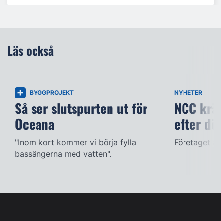
Läs också
BYGGPROJEKT
NYHETER
Så ser slutspurten ut för
NCC kräv
Oceana
efter dö
"Inom kort kommer vi börja fylla
Företaget ac
bassängerna med vatten".