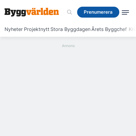
Prenumerera
Prenumerera
Nyheter
Projektnytt
Stora Byggdagen
Årets Byggchef
Krö