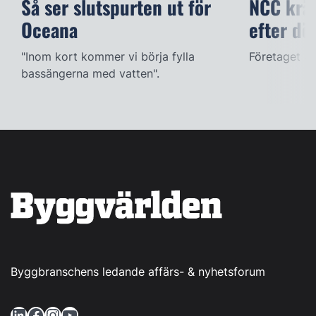
Så ser slutspurten ut för
NCC kräv
Oceana
efter dö
"Inom kort kommer vi börja fylla
Företaget ac
bassängerna med vatten".
Byggbranschens ledande affärs- & nyhetsforum
LinkedIn
Facebook
Instagram
YouTube