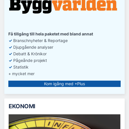
Få tillgång till hela paketet med bland annat
✓
Branschnyheter & Reportage
✓
D
jupgående analyser
✓
Debatt
& Krönikor
✓
Pågeånde projekt
✓
Statistik
+ mycket mer
Kom igång med +Plus
EKONOMI