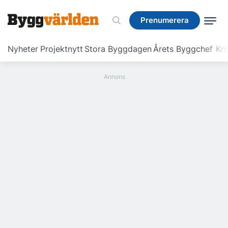
Prenumerera
Prenumerera
Nyheter
Projektnytt
Stora Byggdagen
Årets Byggchef
Krö