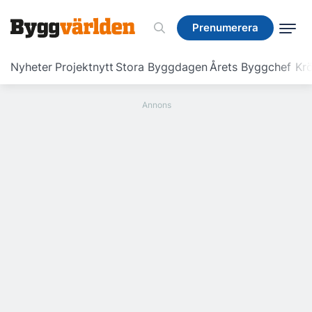
Prenumerera
Prenumerera
Nyheter
Projektnytt
Stora Byggdagen
Årets Byggchef
Krö