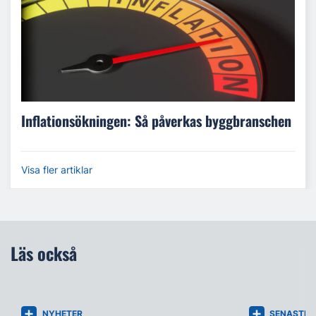
Inflationsökningen: Så påverkas byggbranschen
Visa fler artiklar
Läs också
NYHETER
SENASTE 