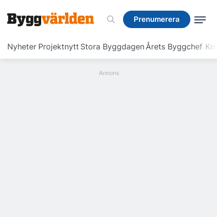
Prenumerera
Prenumerera
Nyheter
Projektnytt
Stora Byggdagen
Årets Byggchef
Krö