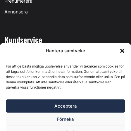
Prenumerera
Annonsera
Kundservice
Hantera samtycke
Mina sidor
Kontakta oss
För att ge bästa möjliga upplevelse använder vi tekniker som cookies för
att lagra och/eller komma åt enhetsinformation. Genom att samtycke till
dessa tekniker kan vi behandla data som surfbeteende eller unika ID:n på
denna webbplats. Att inte samtycka eller återkalla samtycke kan
påverka vissa funktioner negativt.
Byggvärlden produceras av
Svenska Media i Ljusdal AB
,
Östernäsvägen 1, 827 32 Ljusdal, org.nr: 556625-6425 -
Acceptera
Ansvarig utgivare: Henrik Ekberg. Innehållet på denna
webbplats är upphovsrättsligt skyddat. Ange källa vid citering.
Förneka
Byggvärlden är en del av
Marknadsdatagruppen
.
Policy för datahantering, integritet och cookies