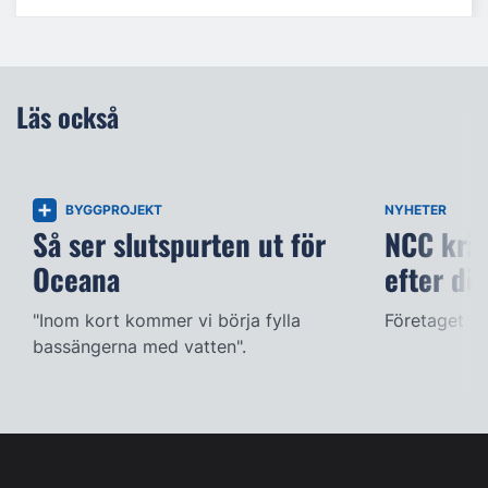
Läs också
BYGGPROJEKT
NYHETER
Så ser slutspurten ut för
NCC kräv
Oceana
efter dö
"Inom kort kommer vi börja fylla
Företaget ac
bassängerna med vatten".