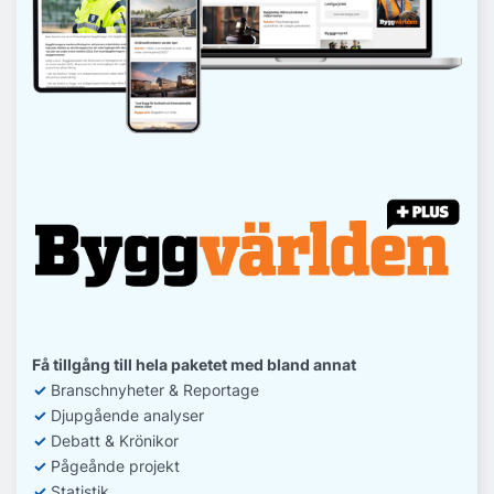
Få tillgång till hela paketet med bland annat
✓
Branschnyheter & Reportage
✓
D
jupgående analyser
✓
Debatt
& Krönikor
✓
Pågeånde projekt
✓
Statistik