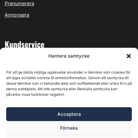
Prenumerera
Annonsera
Kundservice
Hantera samtycke
Mina sidor
Kontakta oss
För att ge bästa möjliga upplevelse använder vi tekniker som cookies för
att lagra och/eller komma åt enhetsinformation. Genom att samtycke till
dessa tekniker kan vi behandla data som surfbeteende eller unika ID:n på
denna webbplats. Att inte samtycka eller återkalla samtycke kan
påverka vissa funktioner negativt.
Byggvärlden produceras av
Svenska Media i Ljusdal AB
,
Östernäsvägen 1, 827 32 Ljusdal, org.nr: 556625-6425 -
Acceptera
Ansvarig utgivare: Henrik Ekberg. Innehållet på denna
webbplats är upphovsrättsligt skyddat. Ange källa vid citering.
Förneka
Byggvärlden är en del av
Marknadsdatagruppen
.