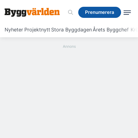
Prenumerera
Prenumerera
Nyheter
Projektnytt
Stora Byggdagen
Årets Byggchef
Krö