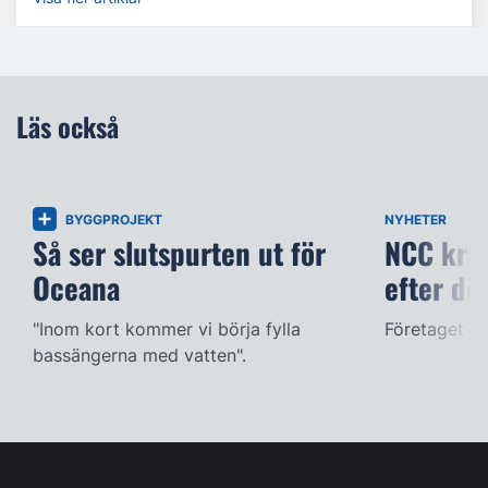
Läs också
BYGGPROJEKT
NYHETER
Så ser slutspurten ut för
NCC kräv
Oceana
efter dö
"Inom kort kommer vi börja fylla
Företaget ac
bassängerna med vatten".