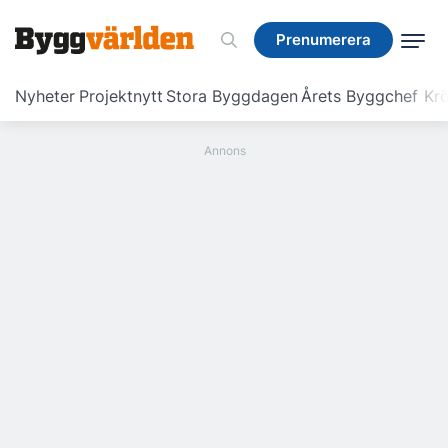
Prenumerera
Prenumerera
Nyheter
Projektnytt
Stora Byggdagen
Årets Byggchef
Krö