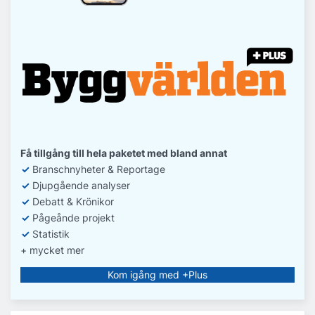
Få tillgång till hela paketet med bland annat
✓
Branschnyheter & Reportage
✓
D
jupgående analyser
✓
Debatt
& Krönikor
✓
Pågeånde projekt
✓
Statistik
+ mycket mer
Kom igång med +Plus