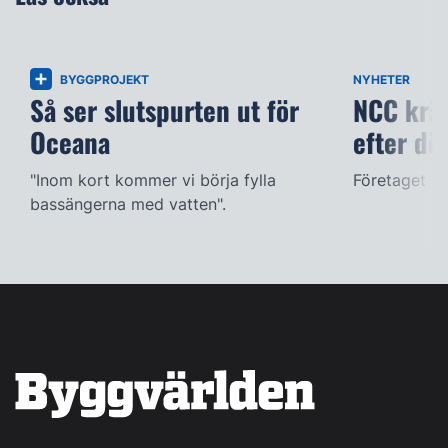
BYGGPROJEKT
NYHETER
Så ser slutspurten ut för
NCC kräv
Oceana
efter dö
"Inom kort kommer vi börja fylla
Företaget ac
bassängerna med vatten".