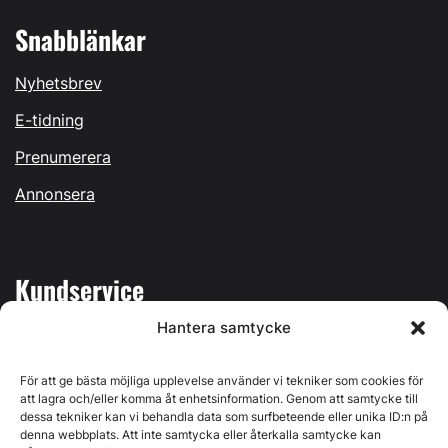
Snabblänkar
Nyhetsbrev
E-tidning
Prenumerera
Annonsera
Kundservice
Hantera samtycke
Mina sidor
Kontakta oss
För att ge bästa möjliga upplevelse använder vi tekniker som cookies för
att lagra och/eller komma åt enhetsinformation. Genom att samtycke till
dessa tekniker kan vi behandla data som surfbeteende eller unika ID:n på
denna webbplats. Att inte samtycka eller återkalla samtycke kan