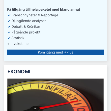
Få tillgång till hela paketet med bland annat
✓
Branschnyheter & Reportage
✓
D
jupgående analyser
✓
Debatt
& Krönikor
✓
Pågeånde projekt
✓
Statistik
+ mycket mer
Kom igång med +Plus
EKONOMI