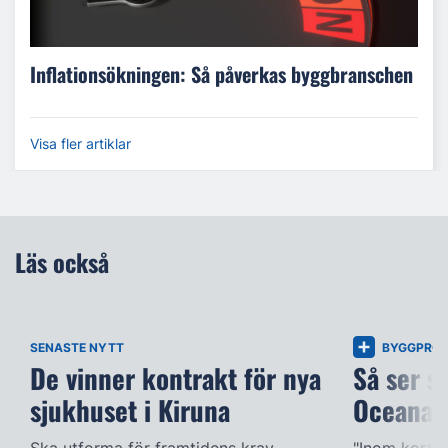
Inflationsökningen: Så påverkas byggbranschen
Visa fler artiklar
Läs också
SENASTE NYTT
BYGGPROJ
De vinner kontrakt för nya
Så ser s
sjukhuset i Kiruna
Oceana