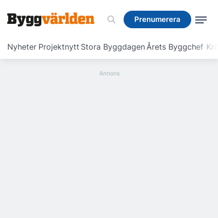
Prenumerera
Prenumerera
Nyheter
Projektnytt
Stora Byggdagen
Årets Byggchef
Krö