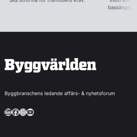
Ska utforma för framtidens krav.
"Inom kort k
bassängerna
Byggbranschens ledande affärs- & nyhetsforum
LinkedIn
Facebook
Instagram
YouTube