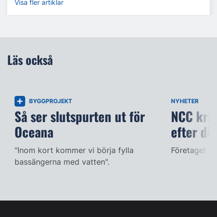
Visa fler artiklar
Läs också
BYGGPROJEKT
NYHETER
Så ser slutspurten ut för
NCC kräv
Oceana
efter dö
"Inom kort kommer vi börja fylla
Företaget ac
bassängerna med vatten".