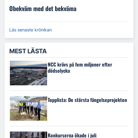
Obekväm med det bekväma
Läs senaste krönikan
MEST LÄSTA
NCC krävs på fem miljoner efter
dödsolycka
Topplista: De största fängelseprojekten
Konkurserna ökade i juli