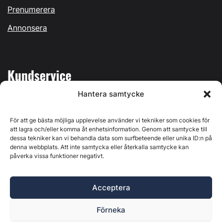
Prenumerera
Annonsera
Kundservice
Hantera samtycke
Mina sidor
Kontakta oss
För att ge bästa möjliga upplevelse använder vi tekniker som cookies för
att lagra och/eller komma åt enhetsinformation. Genom att samtycke till
dessa tekniker kan vi behandla data som surfbeteende eller unika ID:n på
denna webbplats. Att inte samtycka eller återkalla samtycke kan
påverka vissa funktioner negativt.
Byggvärlden produceras av
Svenska Media i Ljusdal AB
,
Östernäsvägen 1, 827 32 Ljusdal, org.nr: 556625-6425 -
Acceptera
Ansvarig utgivare: Henrik Ekberg. Innehållet på denna
webbplats är upphovsrättsligt skyddat. Ange källa vid citering.
Förneka
Byggvärlden är en del av
Marknadsdatagruppen
.