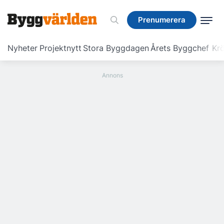
Prenumerera
Prenumerera
Nyheter
Projektnytt
Stora Byggdagen
Årets Byggchef
Krö