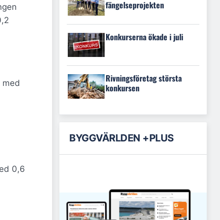
fängelseprojekten
ången
0,2
Konkurserna ökade i juli
Rivningsföretag största
eg med
konkursen
BYGGVÄRLDEN +PLUS
ed 0,6