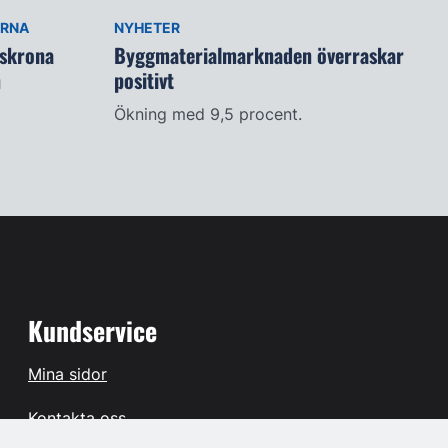
ARNA
NYHETER
lskrona
Byggmaterialmarknaden överraskar
n
positivt
Ökning med 9,5 procent.
Kundservice
Mina sidor
Kontakta oss