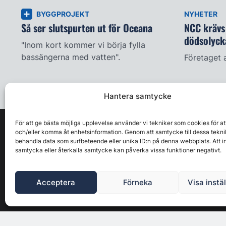
BYGGPROJEKT
NYHETER
Så ser slutspurten ut för Oceana
NCC krävs 
dödsolyck
"Inom kort kommer vi börja fylla
bassängerna med vatten".
Företaget 
Hantera samtycke
För att ge bästa möjliga upplevelse använder vi tekniker som cookies för at
och/eller komma åt enhetsinformation. Genom att samtycke till dessa tekni
behandla data som surfbeteende eller unika ID:n på denna webbplats. Att i
samtycka eller återkalla samtycke kan påverka vissa funktioner negativt.
Acceptera
Förneka
Visa instä
Byggbranschens ledande affärs- & nyhetsforum