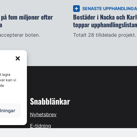
SENASTE UPPHANDLING
på fem miljoner efter
Bostäder i Nacka och Kar
a
toppar upphandlingslista
accepterar boten.
Totalt 28 tilldelade projekt.
t lagra
ker kan vi
nte
Snabblänkar
llningar
Nyhetsbrev
E-tidning