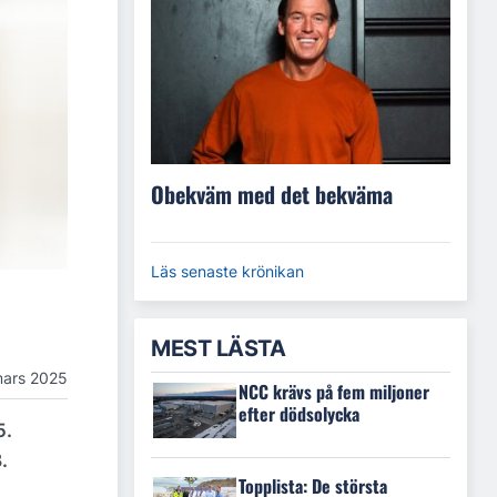
Obekväm med det bekväma
Läs senaste krönikan
MEST LÄSTA
mars 2025
NCC krävs på fem miljoner
efter dödsolycka
5.
.
Topplista: De största