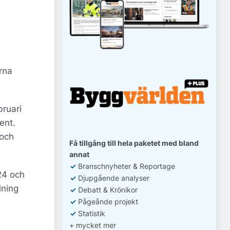
rna
bruari
ent.
 och
Få tillgång till hela paketet med bland
annat
✓
Branschnyheter & Reportage
24 och
✓
D
jupgående analyser
lning
✓
Debatt
& Krönikor
✓
Pågeånde projekt
✓
Statistik
+ mycket mer