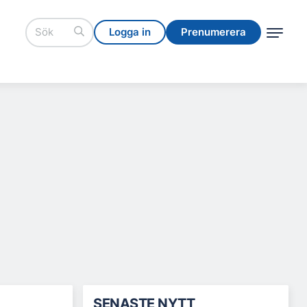
Logga in
Prenumerera
Logga in
Prenumerera
SENASTE NYTT