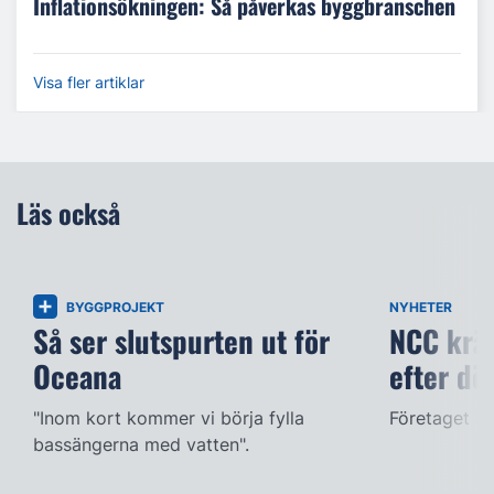
Inflationsökningen: Så påverkas byggbranschen
Visa fler artiklar
Läs också
BYGGPROJEKT
NYHETER
Så ser slutspurten ut för
NCC kräv
Oceana
efter dö
"Inom kort kommer vi börja fylla
Företaget ac
bassängerna med vatten".