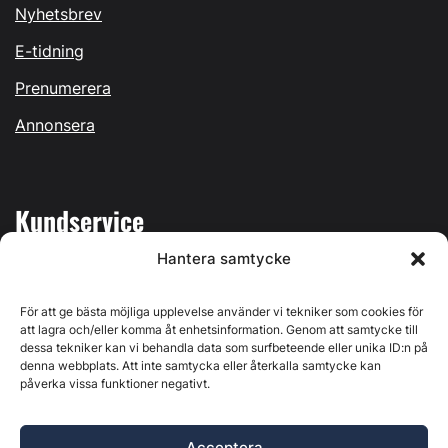
Nyhetsbrev
E-tidning
Prenumerera
Annonsera
Kundservice
Hantera samtycke
Mina sidor
Kontakta oss
För att ge bästa möjliga upplevelse använder vi tekniker som cookies för
att lagra och/eller komma åt enhetsinformation. Genom att samtycke till
dessa tekniker kan vi behandla data som surfbeteende eller unika ID:n på
denna webbplats. Att inte samtycka eller återkalla samtycke kan
påverka vissa funktioner negativt.
Byggvärlden produceras av
Svenska Media i Ljusdal AB
,
Östernäsvägen 1, 827 32 Ljusdal, org.nr: 556625-6425 -
Acceptera