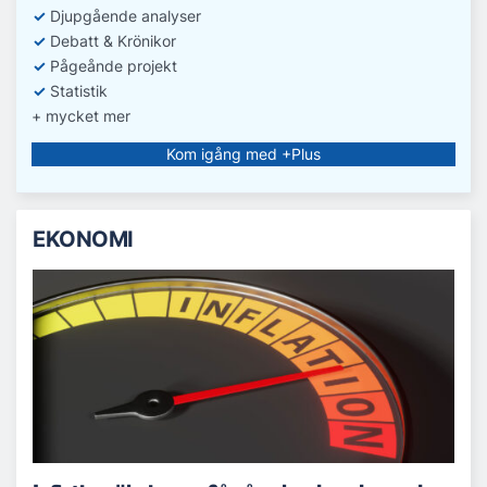
✓
D
jupgående analyser
✓
Debatt
& Krönikor
✓
Pågeånde projekt
✓
Statistik
+ mycket mer
Kom igång med +Plus
EKONOMI