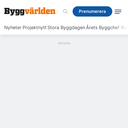
Prenumerera
Prenumerera
Nyheter
Projektnytt
Stora Byggdagen
Årets Byggchef
Krö