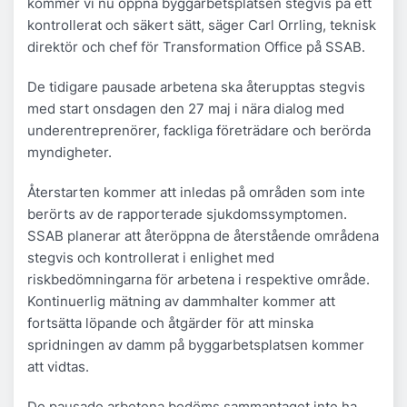
kommer vi nu öppna byggarbetsplatsen stegvis på ett
kontrollerat och säkert sätt, säger Carl Orrling, teknisk
direktör och chef för Transformation Office på SSAB.
De tidigare pausade arbetena ska återupptas stegvis
med start onsdagen den 27 maj i nära dialog med
underentreprenörer, fackliga företrädare och berörda
myndigheter.
Återstarten kommer att inledas på områden som inte
berörts av de rapporterade sjukdomssymptomen.
SSAB planerar att återöppna de återstående områdena
stegvis och kontrollerat i enlighet med
riskbedömningarna för arbetena i respektive område.
Kontinuerlig mätning av dammhalter kommer att
fortsätta löpande och åtgärder för att minska
spridningen av damm på byggarbetsplatsen kommer
att vidtas.
De pausade arbetena bedöms sammantaget inte ha