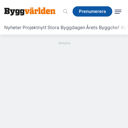
Prenumerera
Prenumerera
Nyheter
Projektnytt
Stora Byggdagen
Årets Byggchef
Krö