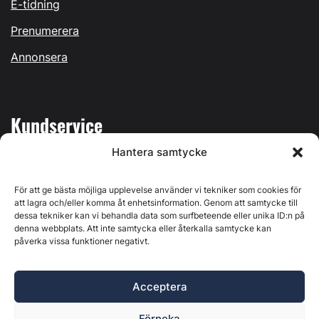
E-tidning
Prenumerera
Annonsera
Kundservice
Hantera samtycke
Mina sidor
Kontakta oss
För att ge bästa möjliga upplevelse använder vi tekniker som cookies för
att lagra och/eller komma åt enhetsinformation. Genom att samtycke till
dessa tekniker kan vi behandla data som surfbeteende eller unika ID:n på
denna webbplats. Att inte samtycka eller återkalla samtycke kan
påverka vissa funktioner negativt.
Byggvärlden produceras av
Svenska Media i Ljusdal AB
,
Östernäsvägen 1, 827 32 Ljusdal, org.nr: 556625-6425 -
Acceptera
Ansvarig utgivare: Henrik Ekberg. Innehållet på denna
webbplats är upphovsrättsligt skyddat. Ange källa vid citering.
Förneka