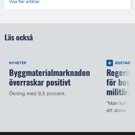
Visa fler artiklar
Läs också
NYHETER
BOSTADS
Byggmaterialmarknaden
Regering
överraskar positivt
för bost
militära
Ökning med 9,5 procent.
"Man kan han
ett annat sät