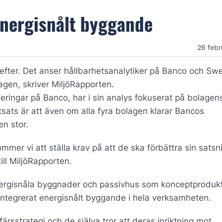
energisnålt byggande
26 febr
efter. Det anser hållbarhetsanalytiker på Banco och S
en, skriver MiljöRapporten.
eringar på Banco, har i sin analys fokuserat på bolagen
sats är att även om alla fyra bolagen klarar Bancos
en stor.
mmer vi att ställa krav på att de ska förbättra sin satsn
ll MiljöRapporten.
rgisnåla byggnader och passivhus som konceptprodukter
ntegrerat energisnålt byggande i hela verksamheten.
rsstrategi och de själva tror att deras inriktning mot