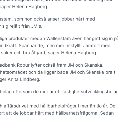
 säger Helena Hagberg.
lenstam, som hon också anser jobbar hårt med
sig rejält från JM:s.
liga produkter medan Wallenstam även har gett sig in på
vindkraft. Spännande, men mer riskfyllt. Jämfört med
 säker och bra åtgärd, säger Helena Hagberg.
Swedbank Robur lyfter också fram JM och Skanska.
rhetsområdet och då ligger både JM och Skanska bra till.
äger Anita Lindberg.
gbolag eftersom de mer är ett fastighetsutvecklingsbolag
h affärsdrivet med hållbarhetsfrågor i mer än tio år. De
ort att de jobbar hårt med hållbarhetsfrågorna. Sedan