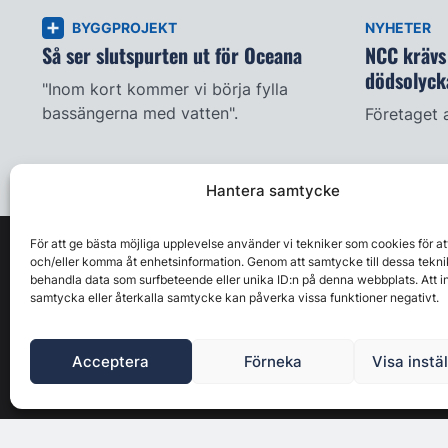
BYGGPROJEKT
NYHETER
Så ser slutspurten ut för Oceana
NCC krävs 
dödsolyck
"Inom kort kommer vi börja fylla
bassängerna med vatten".
Företaget 
Hantera samtycke
För att ge bästa möjliga upplevelse använder vi tekniker som cookies för at
och/eller komma åt enhetsinformation. Genom att samtycke till dessa tekni
behandla data som surfbeteende eller unika ID:n på denna webbplats. Att i
samtycka eller återkalla samtycke kan påverka vissa funktioner negativt.
Acceptera
Förneka
Visa instä
Byggbranschens ledande affärs- & nyhetsforum