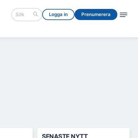
Logga in
Prenumerera
Logga in
Prenumerera
SENASTE NYTT