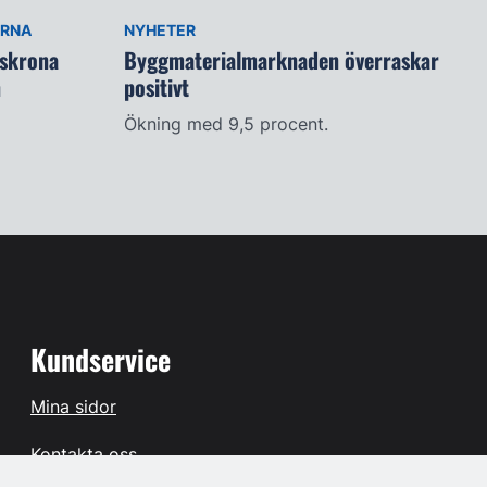
ARNA
NYHETER
lskrona
Byggmaterialmarknaden överraskar
n
positivt
Ökning med 9,5 procent.
Kundservice
Mina sidor
Kontakta oss