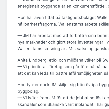
energisnålt byggande är en konkurrensfördel,
Hon har även tittat på fastighetsbolaget Wal
hållbarhetsfrågorna. Wallenstams arbete skiljer 
— JM har arbetat med att förbättra sina befint
nya marknader och gjort stora investeringar i 
Wallenstams satsning är JM:s satsning ganska
Anita Lindberg, etik- och miljöanalytiker på 
— Vi prioriterar företag som går före på hållba
att det kan leda till bättre affärsmöjligheter, s
Hon tycker dock JM skiljer sig från övriga byg
byggbolag.
— Vi lyfter fram JM för att de jobbat seriöst oc
skandaler som Skanska varit inblandat i har gj