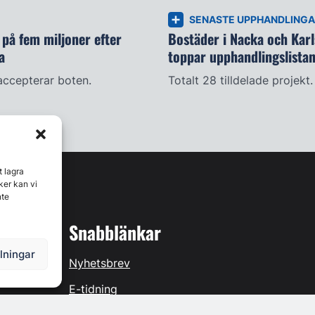
SENASTE UPPHANDLING
på fem miljoner efter
Bostäder i Nacka och Kar
a
toppar upphandlingslista
accepterar boten.
Totalt 28 tilldelade projekt.
t lagra
ker kan vi
nte
Snabblänkar
llningar
Nyhetsbrev
E-tidning