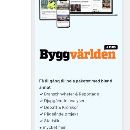
Få tillgång till hela paketet med bland
annat
✓
Branschnyheter & Reportage
✓
D
jupgående analyser
✓
Debatt
& Krönikor
✓
Pågeånde projekt
✓
Statistik
+ mycket mer