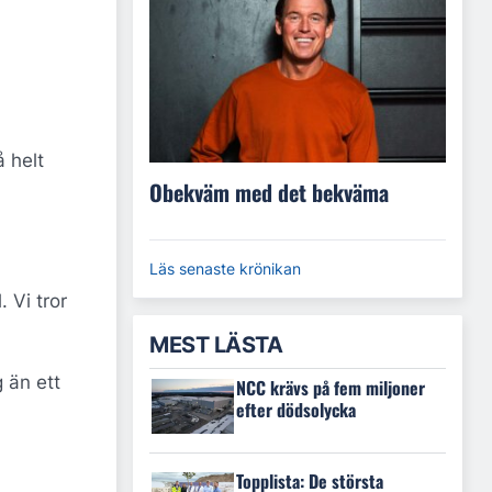
 helt
Obekväm med det bekväma
Läs senaste krönikan
 Vi tror
MEST LÄSTA
 än ett
NCC krävs på fem miljoner
efter dödsolycka
Topplista: De största