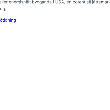
gäller energisnålt byggande i USA, en potentiell jättema
erg.
ötidning