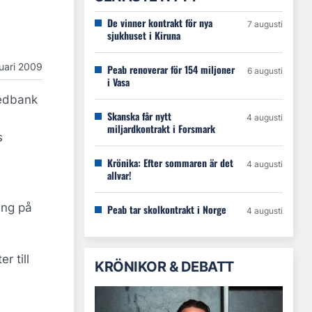
De vinner kontrakt för nya
7 augusti
sjukhuset i Kiruna
uari 2009
Peab renoverar för 154 miljoner
6 augusti
i Vasa
wedbank
Skanska får nytt
4 augusti
miljardkontrakt i Forsmark
s
Krönika: Efter sommaren är det
4 augusti
allvar!
ing på
Peab tar skolkontrakt i Norge
4 augusti
 till
KRÖNIKOR & DEBATT