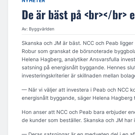
NYHETER
De är bäst på <br></br> 
Av: Byggvärlden
Skanska och JM är bäst. NCC och Peab ligger 
Robur som granskat de börsnoterade byggbolag
Helena Hagberg, analytiker Ansvarsfulla invest
satsning på energisnålt byggande. Hennes slut
investeringskriterier är skillnaden mellan bolag
— När vi väljer att investera i Peab och NCC ko
energisnålt byggande, säger Helena Hagberg ti
Hon anser att NCC och Peab bara erbjuder ene
de kunder som beställer. Skanska och JM har i
— Deras satsningar är en medveten del i en affä