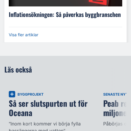
Inflationsökningen: Så påverkas byggbranschen
Visa fler artiklar
Läs också
BYGGPROJEKT
SENASTE NYTT
Så ser slutspurten ut för
Peab ren
Oceana
miljoner
"Inom kort kommer vi börja fylla
Påbörjas om
bassängerna med vatten".