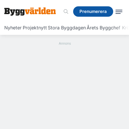
Prenumerera
Prenumerera
Nyheter
Projektnytt
Stora Byggdagen
Årets Byggchef
Krö