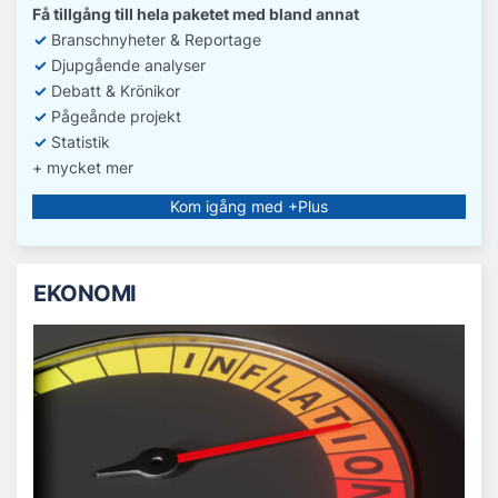
Få tillgång till hela paketet med bland annat
✓
Branschnyheter & Reportage
✓
D
jupgående analyser
✓
Debatt
& Krönikor
✓
Pågeånde projekt
✓
Statistik
+ mycket mer
Kom igång med +Plus
EKONOMI