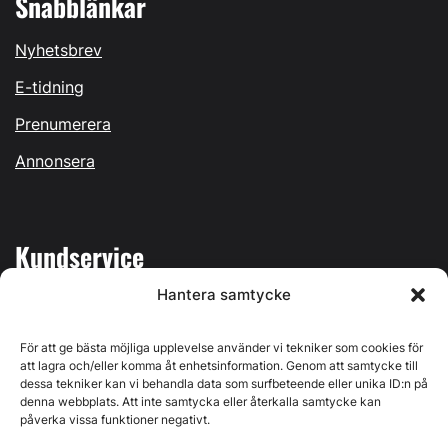
Snabblänkar
Nyhetsbrev
E-tidning
Prenumerera
Annonsera
Kundservice
Hantera samtycke
Mina sidor
Kontakta oss
För att ge bästa möjliga upplevelse använder vi tekniker som cookies för
att lagra och/eller komma åt enhetsinformation. Genom att samtycke till
dessa tekniker kan vi behandla data som surfbeteende eller unika ID:n på
denna webbplats. Att inte samtycka eller återkalla samtycke kan
påverka vissa funktioner negativt.
Byggvärlden produceras av
Svenska Media i Ljusdal AB
,