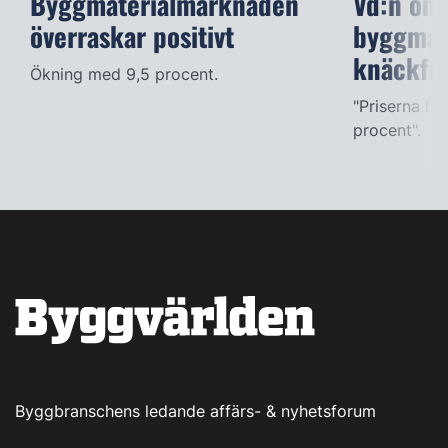
Byggmaterialmarknaden
Vd:n om
överraskar positivt
byggmate
knäckfr
Ökning med 9,5 procent.
"Priserna h
procent".
Byggbranschens ledande affärs- & nyhetsforum