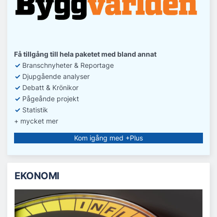
Få tillgång till hela paketet med bland annat
✓
Branschnyheter & Reportage
✓
D
jupgående analyser
✓
Debatt
& Krönikor
✓
Pågeånde projekt
✓
Statistik
+ mycket mer
Kom igång med +Plus
EKONOMI