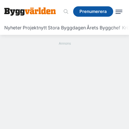
Prenumerera
Prenumerera
Nyheter
Projektnytt
Stora Byggdagen
Årets Byggchef
Krö