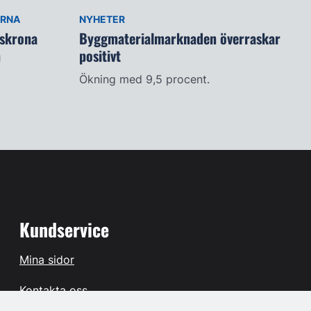
ARNA
NYHETER
lskrona
Byggmaterialmarknaden överraskar
n
positivt
Ökning med 9,5 procent.
Kundservice
Mina sidor
Kontakta oss