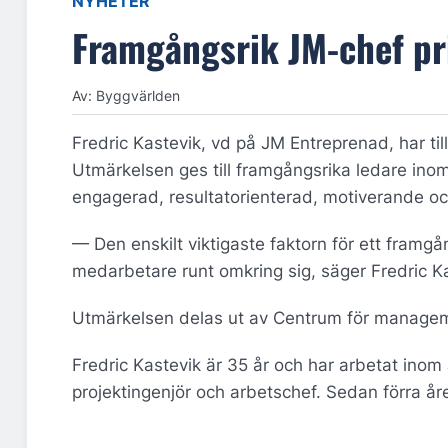
NYHETER
Framgångsrik JM-chef pr
Av: Byggvärlden
Fredric Kastevik, vd på JM Entreprenad, har til
Utmärkelsen ges till framgångsrika ledare inom
engagerad, resultatorienterad, motiverande och
— Den enskilt viktigaste faktorn för ett framgå
medarbetare runt omkring sig, säger Fredric K
Utmärkelsen delas ut av Centrum för managem
Fredric Kastevik är 35 år och har arbetat ino
projektingenjör och arbetschef. Sedan förra år