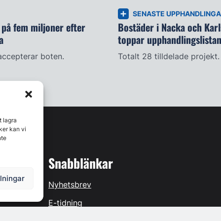
SENASTE UPPHANDLING
på fem miljoner efter
Bostäder i Nacka och Kar
a
toppar upphandlingslista
accepterar boten.
Totalt 28 tilldelade projekt.
t lagra
ker kan vi
nte
Snabblänkar
llningar
Nyhetsbrev
E-tidning