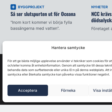
BYGGPROJEKT
NYHETER
Så ser slutspurten ut för Oceana
NCC krävs 
dödsolyck
"Inom kort kommer vi börja fylla
bassängerna med vatten".
Företaget 
Hantera samtycke
För att ge bästa möjliga upplevelse använder vi tekniker som cookies för at
och/eller komma åt enhetsinformation. Genom att samtycke till dessa tekni
behandla data som surfbeteende eller unika ID:n på denna webbplats. Att i
samtycka eller återkalla samtycke kan påverka vissa funktioner negativt.
Acceptera
Förneka
Visa instä
Byggbranschens ledande affärs- & nyhetsforum