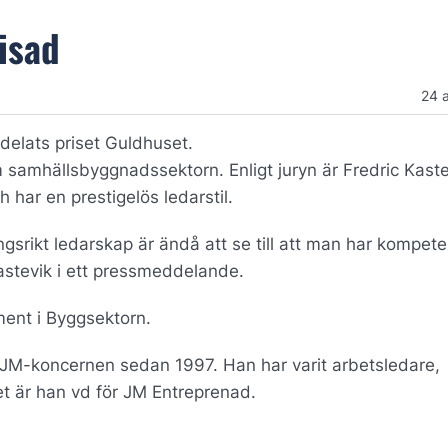
isad
24 
ldelats priset Guldhuset.
 samhällsbyggnadssektorn. Enligt juryn är Fredric Kaste
 har en prestigelös ledarstil.
ngsrikt ledarskap är ändå att se till att man har kompet
astevik i ett pressmeddelande.
ent i Byggsektorn.
m JM-koncernen sedan 1997. Han har varit arbetsledare,
et är han vd för JM Entreprenad.