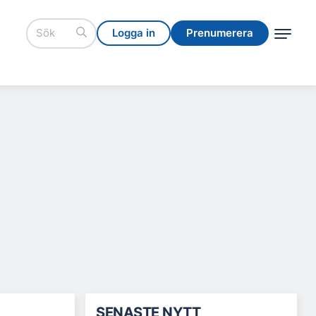
Logga in
Prenumerera
Logga in
Prenumerera
SENASTE NYTT