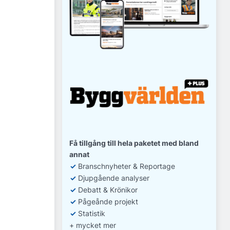
Få tillgång till hela paketet med bland
annat
✓
Branschnyheter & Reportage
✓
D
jupgående analyser
✓
Debatt
& Krönikor
✓
Pågeånde projekt
✓
Statistik
+ mycket mer