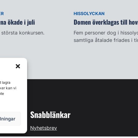
ER
HISSOLYCKAN
a ökade i juli
Domen överklagas till hov
största konkursen.
Fem personer dog i hissoly
samtliga åtalade friades i t
t lagra
ker kan vi
nte
Snabblänkar
llningar
Nyhetsbrev