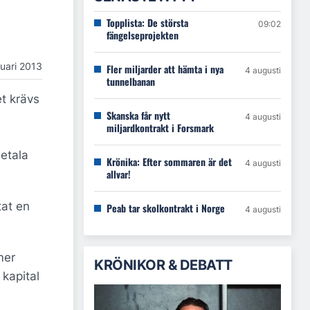
Topplista: De största
09:02
fängelseprojekten
nuari 2013
Fler miljarder att hämta i nya
4 augusti
tunnelbanan
et krävs
Skanska får nytt
4 augusti
miljardkontrakt i Forsmark
etala
Krönika: Efter sommaren är det
4 augusti
allvar!
tat en
Peab tar skolkontrakt i Norge
4 augusti
mer
KRÖNIKOR & DEBATT
 kapital