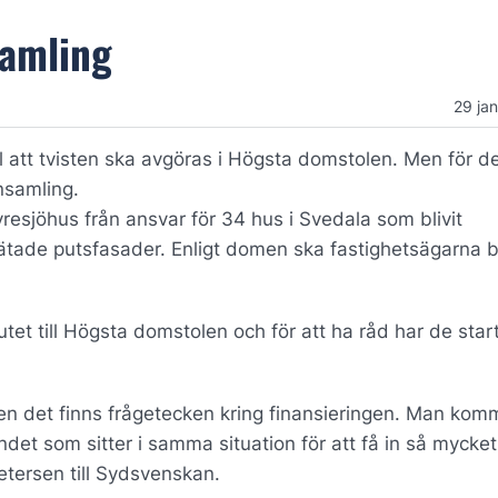
samling
29 ja
ll att tvisten ska avgöras i Högsta domstolen. Men för d
insamling.
resjöhus från ansvar för 34 hus i Svedala som blivit
ätade putsfasader. Enligt domen ska fastighetsägarna b
et till Högsta domstolen och för att ha råd har de star
en det finns frågetecken kring finansieringen. Man kom
andet som sitter i samma situation för att få in så mycket
tersen till Sydsvenskan.