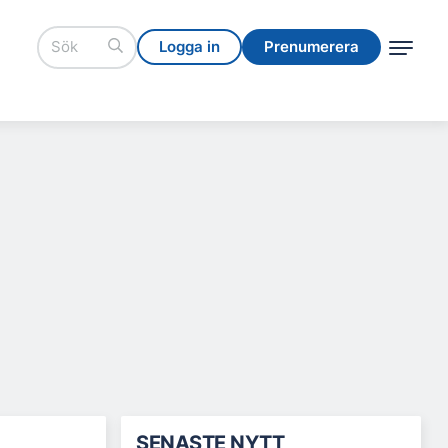
Logga in
Prenumerera
Logga in
Prenumerera
SENASTE NYTT