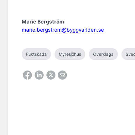
Marie Bergström
marie.bergstrom@byggvarlden.se
Fuktskada
Myresjöhus
Överklaga
Sved