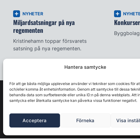
NYHETER
NYHET
Miljardsatsningar på nya
Konkursern
regementen
Byggbolag 
Kristinehamn toppar försvarets
satsning på nya regementen.
Hantera samtycke
För att ge bästa möjliga upplevelse använder vi tekniker som cookies för at
och/eller komma åt enhetsinformation. Genom att samtycke till dessa tekni
behandla data som surfbeteende eller unika ID:n på denna webbplats. Att i
samtycka eller återkalla samtycke kan påverka vissa funktioner negativt.
Acceptera
Förneka
Visa instä