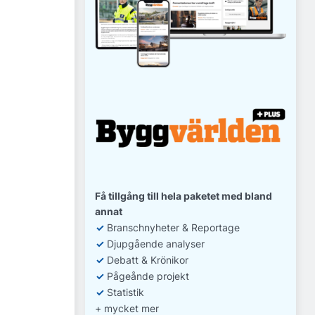
Få tillgång till hela paketet med bland
annat
✓
Branschnyheter & Reportage
✓
D
jupgående analyser
✓
Debatt
& Krönikor
✓
Pågeånde projekt
✓
Statistik
+ mycket mer