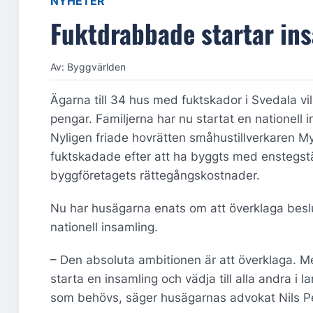
NYHETER
Fuktdrabbade startar in
Av: Byggvärlden
Ägarna till 34 hus med fuktskador i Svedala vi
pengar. Familjerna har nu startat en nationell 
Nyligen friade hovrätten småhustillverkaren My
fuktskadade efter att ha byggts med enstegst
byggföretagets rättegångskostnader.
Nu har husägarna enats om att överklaga beslut
nationell insamling.
– Den absoluta ambitionen är att överklaga. M
starta en insamling och vädja till alla andra i l
som behövs, säger husägarnas advokat Nils Pe