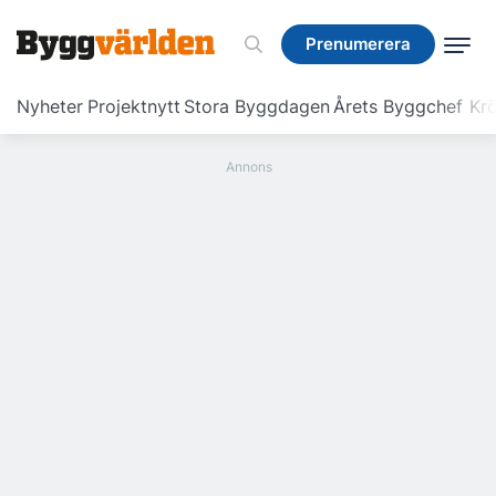
Prenumerera
Prenumerera
Nyheter
Projektnytt
Stora Byggdagen
Årets Byggchef
Krö