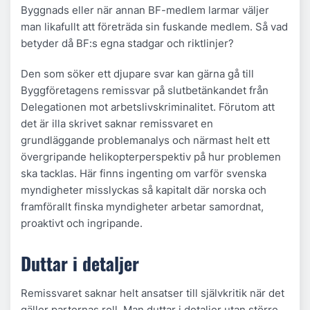
Byggnads eller när annan BF-medlem larmar väljer
man likafullt att företräda sin fuskande medlem. Så vad
betyder då BF:s egna stadgar och riktlinjer?
Den som söker ett djupare svar kan gärna gå till
Byggföretagens remissvar på slutbetänkandet från
Delegationen mot arbetslivskriminalitet. Förutom att
det är illa skrivet saknar remissvaret en
grundläggande problemanalys och närmast helt ett
övergripande helikopterperspektiv på hur problemen
ska tacklas. Här finns ingenting om varför svenska
myndigheter misslyckas så kapitalt där norska och
framförallt finska myndigheter arbetar samordnat,
proaktivt och ingripande.
Duttar i detaljer
Remissvaret saknar helt ansatser till självkritik när det
gäller parternas roll. Man duttar i detaljer utan större