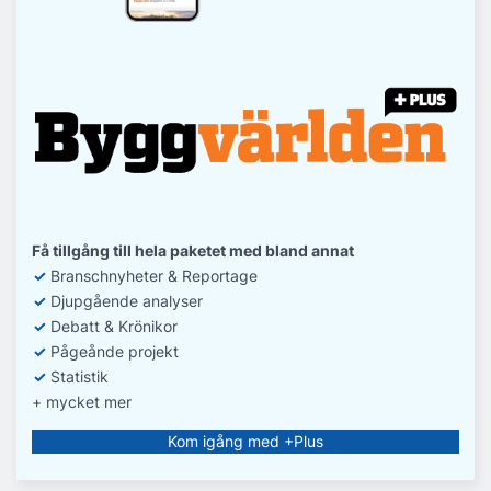
Få tillgång till hela paketet med bland annat
✓
Branschnyheter & Reportage
✓
D
jupgående analyser
✓
Debatt
& Krönikor
✓
Pågeånde projekt
✓
Statistik
+ mycket mer
Kom igång med +Plus