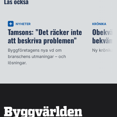
Läs också
NYHETER
KRÖNIKA
Tamsons: ”Det räcker inte
Obekväm
att beskriva problemen”
bekväm
Byggföretagens nya vd om
Ny krönika f
branschens utmaningar – och
lösningar.