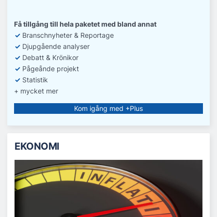
Få tillgång till hela paketet med bland annat
✓
Branschnyheter & Reportage
✓
D
jupgående analyser
✓
Debatt
& Krönikor
✓
Pågeånde projekt
✓
Statistik
+ mycket mer
Kom igång med +Plus
EKONOMI