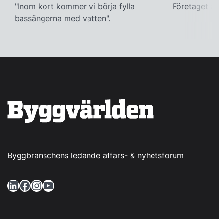
"Inom kort kommer vi börja fylla
Företaget ac
bassängerna med vatten".
Byggbranschens ledande affärs- & nyhetsforum
LinkedIn
Facebook
Instagram
YouTube