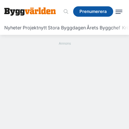
Prenumerera
Prenumerera
Nyheter
Projektnytt
Stora Byggdagen
Årets Byggchef
Krö