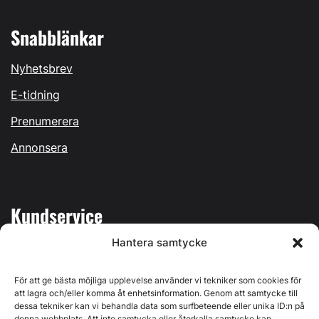
Snabblänkar
Nyhetsbrev
E-tidning
Prenumerera
Annonsera
Kundservice
Hantera samtycke
Mina sidor
Kontakta oss
För att ge bästa möjliga upplevelse använder vi tekniker som cookies för
att lagra och/eller komma åt enhetsinformation. Genom att samtycke till
dessa tekniker kan vi behandla data som surfbeteende eller unika ID:n på
denna webbplats. Att inte samtycka eller återkalla samtycke kan