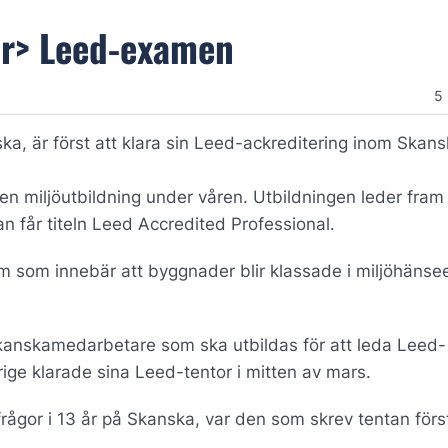
br> Leed-examen
5
, är först att klara sin Leed-ackreditering inom Skan
n miljöutbildning under våren. Utbildningen leder fram t
an får titeln Leed Accredited Professional.
tem som innebär att byggnader blir klassade i miljöhäns
Skanskamedarbetare som ska utbildas för att leda Leed-
ige klarade sina Leed-tentor i mitten av mars.
ågor i 13 år på Skanska, var den som skrev tentan förs