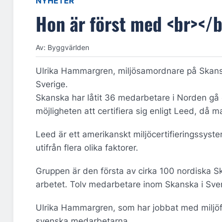
NYHETER
Hon är först med <br></
Av: Byggvärlden
Ulrika Hammargren, miljösamordnare på Skanska
Sverige.
Skanska har låtit 36 medarbetare i Norden gå e
möjligheten att certifiera sig enligt Leed, då m
Leed är ett amerikanskt miljöcertifieringssys
utifrån flera olika faktorer.
Gruppen är den första av cirka 100 nordiska 
arbetet. Tolv medarbetare inom Skanska i Sver
Ulrika Hammargren, som har jobbat med miljöfr
svenska medarbetarna.