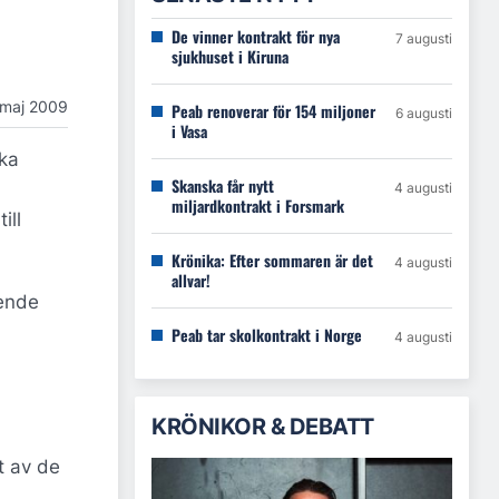
De vinner kontrakt för nya
7 augusti
sjukhuset i Kiruna
 maj 2009
Peab renoverar för 154 miljoner
6 augusti
i Vasa
ska
Skanska får nytt
4 augusti
miljardkontrakt i Forsmark
ill
Krönika: Efter sommaren är det
4 augusti
allvar!
eende
Peab tar skolkontrakt i Norge
4 augusti
KRÖNIKOR & DEBATT
t av de