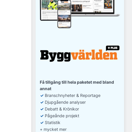
Få tillgång till hela paketet med bland
annat
✓
Branschnyheter & Reportage
✓
D
jupgående analyser
✓
Debatt
& Krönikor
✓
Pågeånde projekt
✓
Statistik
+ mycket mer