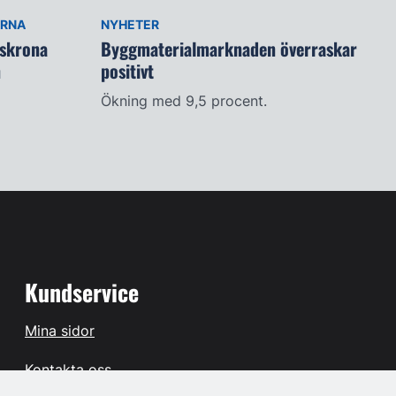
ARNA
NYHETER
lskrona
Byggmaterialmarknaden överraskar
n
positivt
Ökning med 9,5 procent.
Kundservice
Mina sidor
Kontakta oss