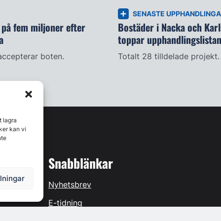
SENASTE UPPHANDLING
på fem miljoner efter
Bostäder i Nacka och Kar
a
toppar upphandlingslista
accepterar boten.
Totalt 28 tilldelade projekt.
t lagra
ker kan vi
nte
Snabblänkar
llningar
Nyhetsbrev
E-tidning