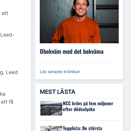
 ett
 Leed-
Obekväm med det bekväma
Läs senaste krönikan
ng. Leed
MEST LÄSTA
ska
att få
NCC krävs på fem miljoner
efter dödsolycka
Topplista: De största