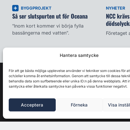
BYGGPROJEKT
NYHETER
Så ser slutspurten ut för Oceana
NCC krävs 
dödsolyck
"Inom kort kommer vi börja fylla
bassängerna med vatten".
Företaget 
Hantera samtycke
För att ge bästa möjliga upplevelse använder vi tekniker som cookies för at
och/eller komma åt enhetsinformation. Genom att samtycke till dessa tekni
behandla data som surfbeteende eller unika ID:n på denna webbplats. Att i
samtycka eller återkalla samtycke kan påverka vissa funktioner negativt.
Acceptera
Förneka
Visa instä
Byggbranschens ledande affärs- & nyhetsforum