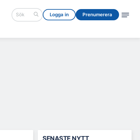
Logga in
Prenumerera
Logga in
Prenumerera
SENASTE NYTT