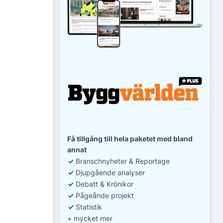
Få tillgång till hela paketet med bland
annat
✓
Branschnyheter & Reportage
✓
D
jupgående analyser
✓
Debatt
& Krönikor
✓
Pågeånde projekt
✓
Statistik
+ mycket mer