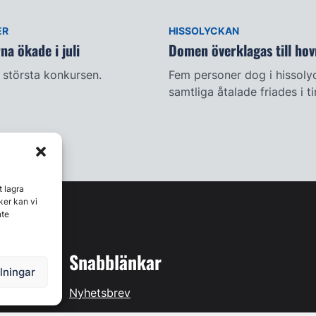
ER
HISSOLYCKAN
a ökade i juli
Domen överklagas till hov
största konkursen.
Fem personer dog i hissoly
samtliga åtalade friades i t
t lagra
ker kan vi
nte
Snabblänkar
llningar
Nyhetsbrev