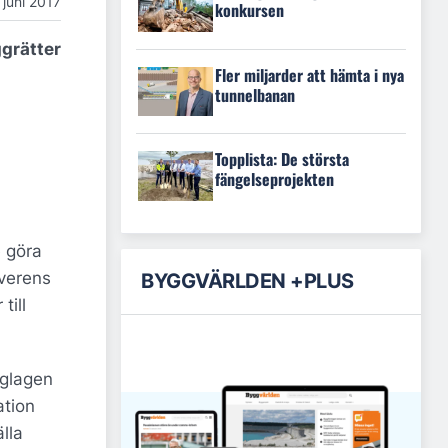
 juni 2017
konkursen
ggrätter
Fler miljarder att hämta i nya
tunnelbanan
Topplista: De största
fängelseprojekten
e göra
överens
BYGGVÄRLDEN +PLUS
till
gglagen
ation
lla