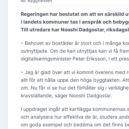
Av: Byggvärlden
Regeringen har beslutat om att en särskild ut
i landets kommuner tas i anspråk och bebyg
Till utredare har Nooshi Dadgostar, riksdags
– Behovet av bostäder är stort och i många k
outnyttjade. Om de kan utnyttjas kan vi få fr
digitaliseringsminister Peter Eriksson, i ett p
– Jag är glad över att vi kommit överens med r
allt för att hålla uppe den höga byggtakten. A
om. Nu får vi se hur det förhåller sig i verkli
kravställande, säger Nooshi Dadgostar.
I uppdraget ingår att kartlägga kommunernas
och analysera hur effektiva de är, studera an
om goda exempel och bedöma om det finns beh