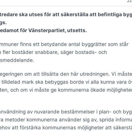
22
redare ska utses för att säkerställa att befintliga by
gs.
ledamot för Vänsterpartiet, utsetts.
ommuner finns ett betydande antal byggrätter som står
am fler bostäder snabbare, säger bostads- och
ressmeddelande.
egeringen om att tillsätta den här utredningen. Vi måst
tt tilldelad mark ska bebyggas borde vi alla kunna vara 
gheten, och om vi måste ge kommunerna ökade möjligheter 
 användning av nuvarande bestämmelser i plan- och by
dra metoder kommunerna använder sig av, sprida inform
ov att förstärka kommunernas möjligheter att säkerstä