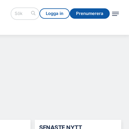
Logga in
Prenumerera
Logga in
Prenumerera
SENASTE NYTT