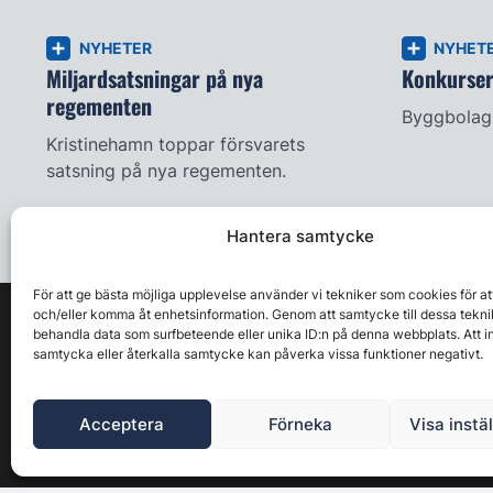
NYHETER
NYHET
Miljardsatsningar på nya
Konkursern
regementen
Byggbolag 
Kristinehamn toppar försvarets
satsning på nya regementen.
Hantera samtycke
För att ge bästa möjliga upplevelse använder vi tekniker som cookies för at
och/eller komma åt enhetsinformation. Genom att samtycke till dessa tekni
behandla data som surfbeteende eller unika ID:n på denna webbplats. Att i
samtycka eller återkalla samtycke kan påverka vissa funktioner negativt.
Acceptera
Förneka
Visa instä