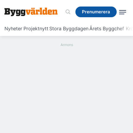
Prenumerera
Prenumerera
Nyheter
Projektnytt
Stora Byggdagen
Årets Byggchef
Krö