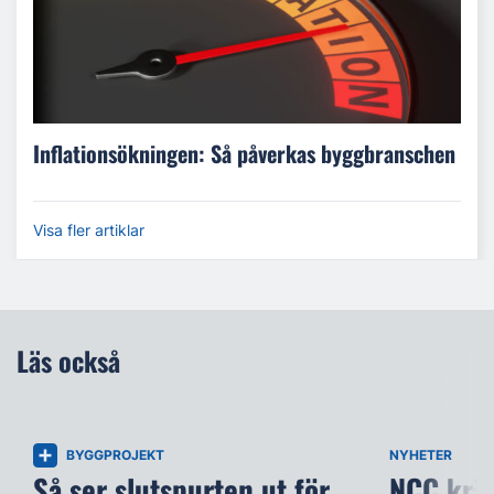
Inflationsökningen: Så påverkas byggbranschen
Visa fler artiklar
Läs också
BYGGPROJEKT
NYHETER
Så ser slutspurten ut för
NCC kräv