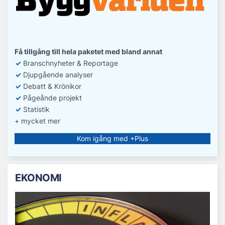
Få tillgång till hela paketet med bland annat
✓
Branschnyheter & Reportage
✓
D
jupgående analyser
✓
Debatt
& Krönikor
✓
Pågeånde projekt
✓
Statistik
+ mycket mer
Kom igång med +Plus
EKONOMI