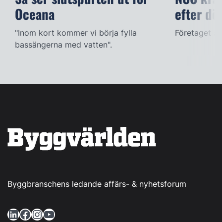
Oceana
efter dö
"Inom kort kommer vi börja fylla
Företaget ac
bassängerna med vatten".
Byggbranschens ledande affärs- & nyhetsforum
LinkedIn
Facebook
Instagram
YouTube