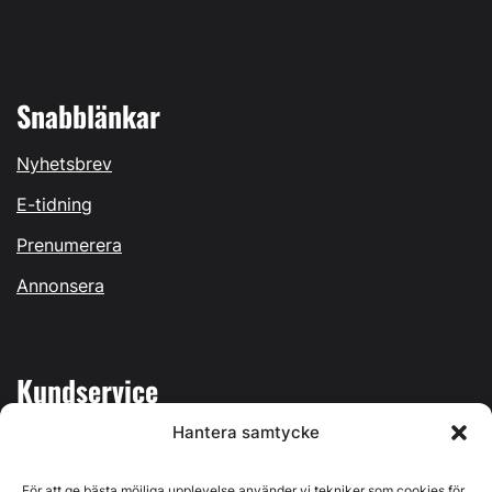
Snabblänkar
Nyhetsbrev
E-tidning
Prenumerera
Annonsera
Kundservice
Hantera samtycke
Mina sidor
Kontakta oss
För att ge bästa möjliga upplevelse använder vi tekniker som cookies för