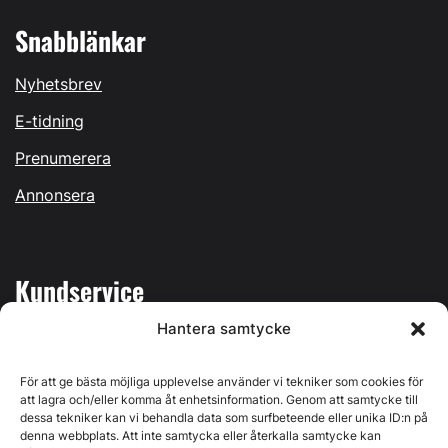
Snabblänkar
Nyhetsbrev
E-tidning
Prenumerera
Annonsera
Kundservice
Hantera samtycke
Mina sidor
Kontakta oss
För att ge bästa möjliga upplevelse använder vi tekniker som cookies för
att lagra och/eller komma åt enhetsinformation. Genom att samtycke till
dessa tekniker kan vi behandla data som surfbeteende eller unika ID:n på
denna webbplats. Att inte samtycka eller återkalla samtycke kan