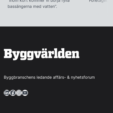
"Inom kort kommer vi börja fylla
Företaget ac
bassängerna med vatten".
Byggbranschens ledande affärs- & nyhetsforum
LinkedIn
Facebook
Instagram
YouTube