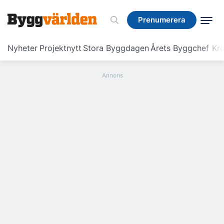
Prenumerera
Prenumerera
Nyheter
Projektnytt
Stora Byggdagen
Årets Byggchef
Krö