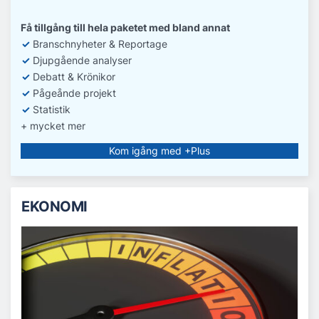
Få tillgång till hela paketet med bland annat
✓
Branschnyheter & Reportage
✓
D
jupgående analyser
✓
Debatt
& Krönikor
✓
Pågeånde projekt
✓
Statistik
+ mycket mer
Kom igång med +Plus
EKONOMI