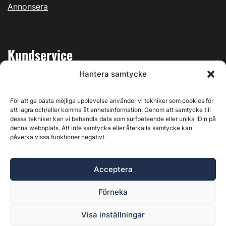
Annonsera
Kundservice
Hantera samtycke
Mina sidor
Kontakta oss
För att ge bästa möjliga upplevelse använder vi tekniker som cookies för
att lagra och/eller komma åt enhetsinformation. Genom att samtycke till
dessa tekniker kan vi behandla data som surfbeteende eller unika ID:n på
denna webbplats. Att inte samtycka eller återkalla samtycke kan
påverka vissa funktioner negativt.
Byggvärlden produceras av
Svenska Media i Ljusdal AB
,
Östernäsvägen 1, 827 32 Ljusdal, org.nr: 556625-6425 -
Acceptera
Ansvarig utgivare: Henrik Ekberg. Innehållet på denna
webbplats är upphovsrättsligt skyddat. Ange källa vid citering.
Förneka
Byggvärlden är en del av
Marknadsdatagruppen
.
Policy för datahantering, integritet och cookies
Visa inställningar