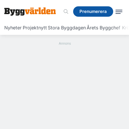
Prenumerera
Prenumerera
Nyheter
Projektnytt
Stora Byggdagen
Årets Byggchef
Krö