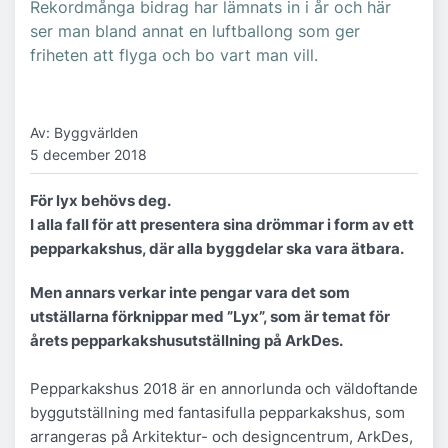
Rekordmånga bidrag har lämnats in i år och här
ser man bland annat en luftballong som ger
friheten att flyga och bo vart man vill.
Av: Byggvärlden
5 december 2018
För lyx behövs deg.
I alla fall för att presentera sina drömmar i form av ett
pepparkakshus, där alla byggdelar ska vara ätbara.
Men annars verkar inte pengar vara det som
utställarna förknippar med ”Lyx”, som är temat för
årets pepparkakshusutställning på ArkDes.
Pepparkakshus 2018 är en annorlunda och väldoftande
byggutställning med fantasifulla pepparkakshus, som
arrangeras på Arkitektur- och designcentrum, ArkDes,